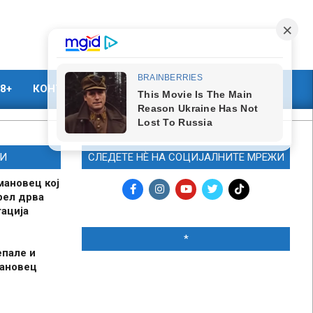
8+
КОНТАКТ
МАРКЕТИНГ
И
СЛЕДЕТЕ НЀ НА СОЦИЈАЛНИТЕ МРЕЖИ
мановец кој
рел дрва
ација
*
епале и
мановец