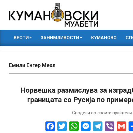
Skip
to
content
КУМАНОВСКИ
ВЕСТИ
ЗАНИМЛИВОСТИ
КУМАНОВО
СП
МУАБЕТИ
Primary
Navigation
Menu
Емили Енгер Мехл
Норвешка размислува за изградб
границата со Русија по пример
2024-
Сподели со своите пријатели
09-
30
Facebook
Twitter
WhatsApp
Messenge
Telegr
Vibe
G