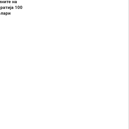
ините на
ратија 100
олари