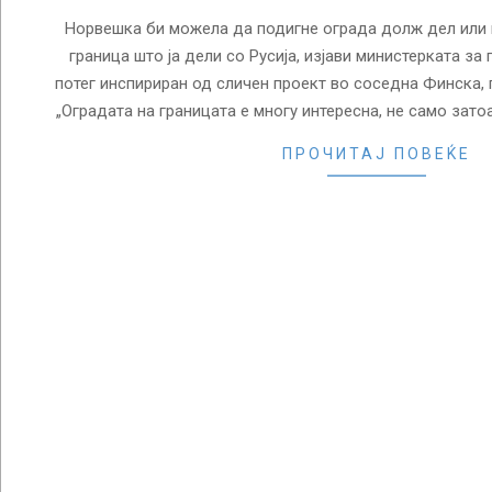
Норвешка би можела да подигне ограда долж дел или
граница што ја дели со Русија, изјави министерката за
потег инспириран од сличен проект во соседна Финска, 
„Оградата на границата е многу интересна, не само зат
ПРОЧИТАЈ ПОВЕЌЕ