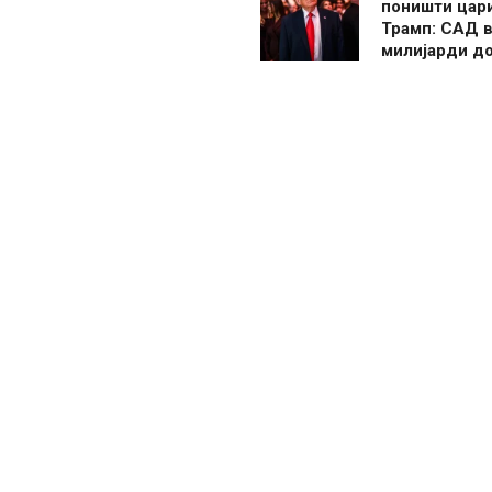
поништи цар
Трамп: САД в
милијарди д