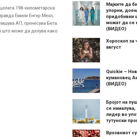
Мајките да б
 целата 198-километарска
упорни, дое
 правда Емили Енгер Мехл,
придобивки 
можат да се
пишува АП, пренесува Бета.
(ВИДЕО)
оа што може да делува како
Хороскоп за 
август
Quickie – Нов
кумановец А
(ВИДЕО)
Бројот на пу
се намалува, 
лидер во упо
тутунски пр
Врховниот су