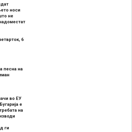
идат
њето носи
што не
 надоместат
четврток, 6
а песна на
иман
шачи во ЕУ
Бугарија е
требата на
оизводи
д ги