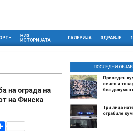
НИЗ
ОРТ
ГАЛЕРИЈА
ЗДРАВЈЕ
1
ИСТОРИЈАТА
ПОСЛЕДНИ ОБЈАВ
Приведен ку
сечел и това
а на ограда на
без документ
от на Финска
Три лица нат
ограбиле ку
r
am
r
mail
Share