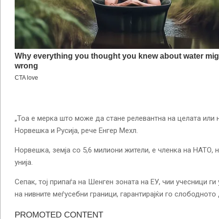
„Тоа е мерка што може да стане релевантна на целата или 
Норвешка и Русија, рече Енгер Мехл.
Норвешка, земја со 5,6 милиони жители, е членка на НАТО, 
унија.
Сепак, тој припаѓа на Шенген зоната на ЕУ, чии учесници ги
на нивните меѓусебни граници, гарантирајќи го слободното