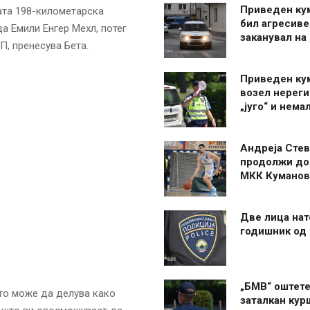
Приведен ку
ата 198-километарска
бил агресиве
да Емили Енгер Мехл, потег
заканувал на
П, пренесува Бета.
Приведен ку
возел нерег
„југо“ и нема
Андреја Стев
продолжи до
МКК Куманов
Две лица нат
годишник од
„БМВ“ оштете
што може да делува како
заталкан кур