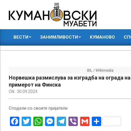
Skip
to
content
КУМАНОВСКИ
ВЕСТИ
ЗАНИМЛИВОСТИ
КУМАНОВО
СП
МУАБЕТИ
Primary
Navigation
Menu
BIL / Wikimedia
Норвешка размислува за изградба на ограда на 
примерот на Финска
ON:
30.09.2024
Сподели со своите пријатели
Facebook
Twitter
WhatsApp
Messenger
Telegram
Viber
Gmail
Share