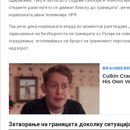
одвраќање, туку и затоа што содржи сензори и технологиј
откриете дали луѓето се движат блиску до границата“, рече
норвешката јавна телевизија. НРК.
Таа рече дека норвешката влада во моментов разгледува „
зајакнување на безбедноста на границата со Русија на сев
оградување, зголемување на бројот на граничниот персон
надзорот.
Затворање на границата доколку ситуациј