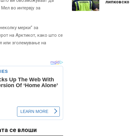
а што ви овозможуваат да
липковско
 Мел во интервју за
неколку мерки“ за
ерот на Арктикот, како што се
ал или зголемување на
ата се влоши