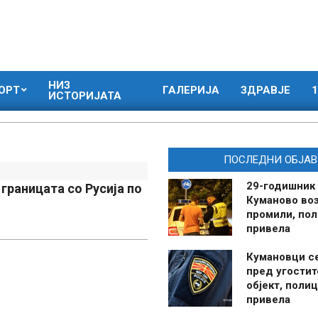
НИЗ
ОРТ
ГАЛЕРИЈА
ЗДРАВЈЕ
1
ИСТОРИЈАТА
ПОСЛЕДНИ ОБЈАВ
29-годишник
границата со Русија по
Куманово воз
промили, пол
привела
Кумановци с
пред угостит
објект, полиц
привела