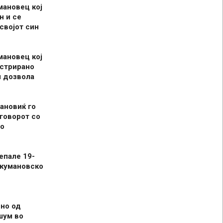
мановец кој
н и се
 својот син
мановец кој
истрирано
л дозвола
ановиќ го
говорот со
о
епале 19-
 кумановско
но од
шум во