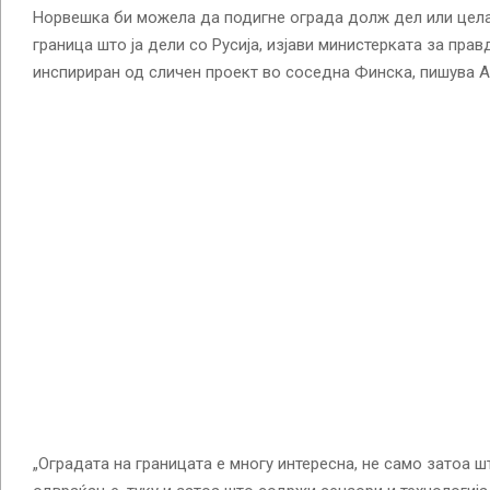
Норвешка би можела да подигне ограда долж дел или цел
граница што ја дели со Русија, изјави министерката за прав
инспириран од сличен проект во соседна Финска, пишува А
„Оградата на границата е многу интересна, не само затоа 