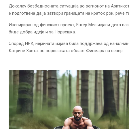
Доколку безбедносната ситуација во регионот на Арктико
е подготвена да ја затвори границата на краток рок, рече т
Инспириран од финскиот проект, Енгер Мел изјави дека ва
биде добра идеја и за Норвешка.
Според НРК, нејзината изјава била поддржана од началнико
Катрине Хаета, во норвешката област Финмарк на север.