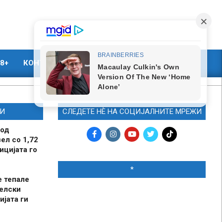
8+
КОНТАКТ
МАРКЕТИНГ
И
СЛЕДЕТЕ НЀ НА СОЦИЈАЛНИТЕ МРЕЖИ
 од
ел со 1,72
ицијата го
*
е тепале
елски
ијата ги