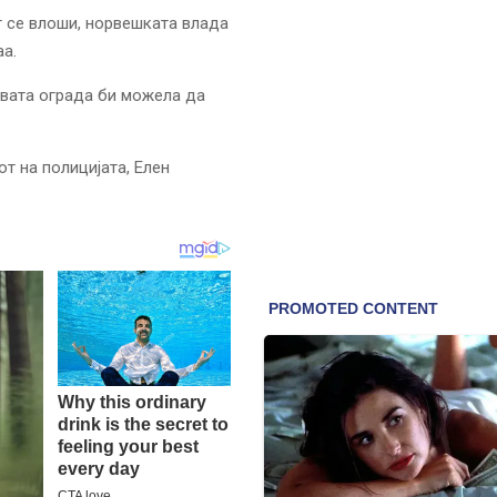
т се влоши, норвешката влада
аа.
квата ограда би можела да
т на полицијата, Елен