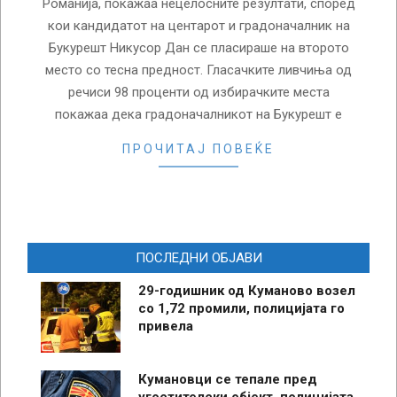
Романија, покажаа нецелосните резултати, според
кои кандидатот на центарот и градоначалник на
Букурешт Никусор Дан се пласираше на второто
место со тесна предност. Гласачките ливчиња од
речиси 98 проценти од избирачките места
покажаа дека градоначалникот на Букурешт е
ПРОЧИТАЈ ПОВЕЌЕ
ПОСЛЕДНИ ОБЈАВИ
29-годишник од Куманово возел
со 1,72 промили, полицијата го
привела
Кумановци се тепале пред
угостителски објект, полицијата