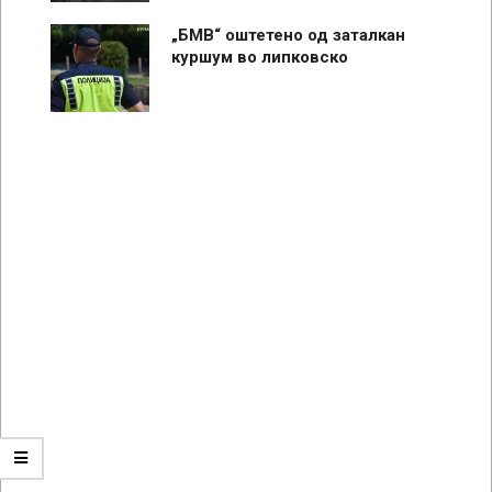
„БМВ“ оштетено од заталкан
куршум во липковско