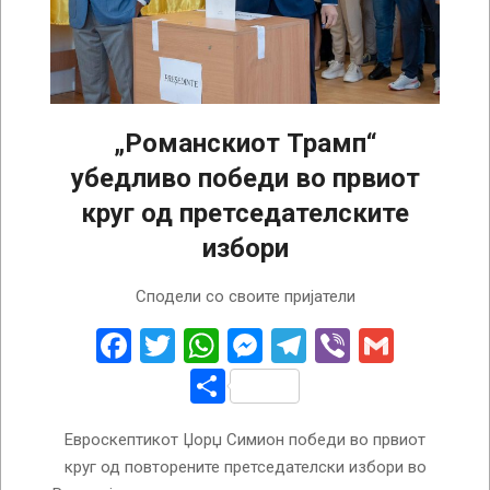
„Романскиот Трамп“
убедливо победи во првиот
круг од претседателските
избори
2025-
Сподели со своите пријатели
05-
05
Facebook
Twitter
WhatsApp
Messenger
Telegram
Viber
Gmail
Share
Евроскептикот Џорџ Симион победи во првиот
круг од повторените претседателски избори во