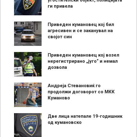
ги привела
Приведен кумановец кој бил
агресивен и се заканувал на
својот син
Приведен кумановец кој возел
нерегистрирано „југо“ и немал
дозвола
Андреја Стевановиќ го
продолжи договорот со МКК
Куманово
Две лица натепале 19-годишник
од кумановско