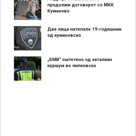
продолжи договорот со МКК
Куманово
Две лица натепале 19-годишник
од кумановско
„БМВ“ оштетено од заталкан
куршум во липковско