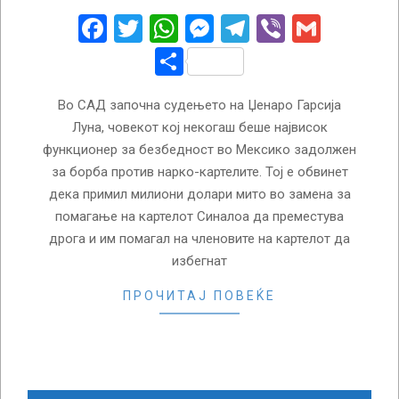
18
Facebook
Twitter
WhatsApp
Messenger
Telegram
Viber
Gmail
Share
Во САД започна судењето на Џенаро Гарсија
Луна, човекот кој некогаш беше највисок
функционер за безбедност во Мексико задолжен
за борба против нарко-картелите. Тој е обвинет
дека примил милиони долари мито во замена за
помагање на картелот Синалоа да преместува
дрога и им помагал на членовите на картелот да
избегнат
ПРОЧИТАЈ ПОВЕЌЕ