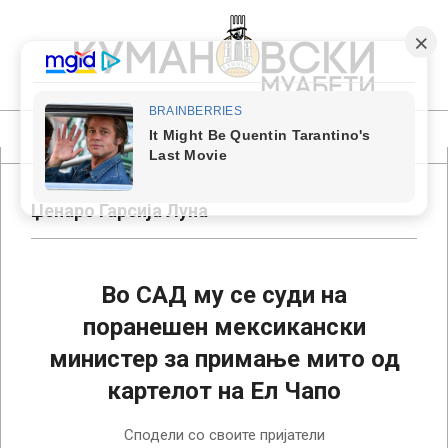
Skip
to
content
КУМАНОВСКИ
МУАБЕТИ
Primary
Navigation
Menu
Џенаро Гарсија Луна
Во САД му се суди на
поранешен мексикански
министер за примање мито од
картелот на Ел Чапо
2023-
Сподели со своите пријатели
01-