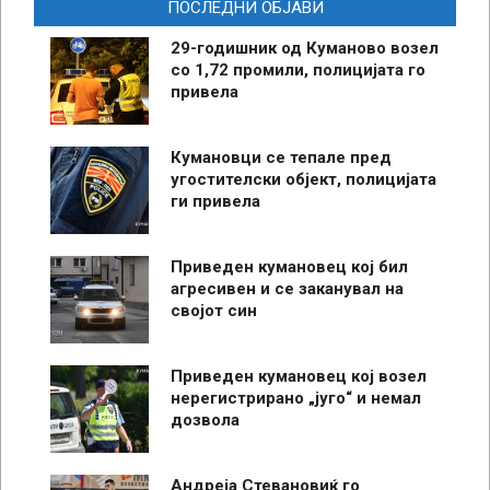
ПОСЛЕДНИ ОБЈАВИ
29-годишник од Куманово возел
со 1,72 промили, полицијата го
привела
Кумановци се тепале пред
угостителски објект, полицијата
ги привела
Приведен кумановец кој бил
агресивен и се заканувал на
својот син
Приведен кумановец кој возел
нерегистрирано „југо“ и немал
дозвола
Андреја Стевановиќ го