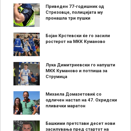
Приведен 77-годишник од
Стрезовце, полицијата му
пронашла три пушки
Бојан Крстевски ќе го засили
ростерот на МКК Куманово
Лука Димитриевски го напушти
МКК Куманово и потпиша за
Струмица
Михаела Домазетовиќ со
одличен настап на 47. Охридски
пливачки маратон
Башкими претстави десет нови
засилувања пред стартот на