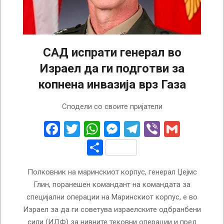
САД испрати генерал во
Израел да ги подготви за
копнена инвазија врз Газа
2023-
Сподели со своите пријатели
10-
24
Facebook
Twitter
WhatsApp
Messenger
Telegram
Viber
Gmail
Share
Полковник на маринскиот корпус, генерал Џејмс
Глин, поранешен командант на командата за
специјални операции на Маринскиот корпус, е во
Израел за да ги советува израелските одбранбени
сили (ИДФ) за нивните тековни операции и пред