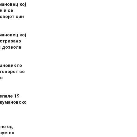
мановец кој
н и се
 својот син
мановец кој
истрирано
л дозвола
ановиќ го
говорот со
о
епале 19-
 кумановско
но од
шум во