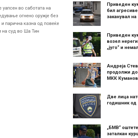
Приведен ку
 уапсен во саботата на
бил агресиве
едување огнено оружје без
заканувал на
 и парична казна од повеќе
и на суд во Ша Тин
Приведен ку
возел нерег
„југо“ и нема
Андреја Стев
продолжи до
МКК Куманов
Две лица нат
годишник од
„БМВ“ оштете
заталкан кур