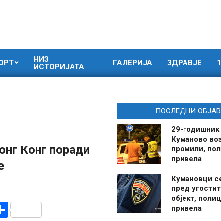
НИЗ
ОРТ
ГАЛЕРИЈА
ЗДРАВЈЕ
1
ИСТОРИЈАТА
ПОСЛЕДНИ ОБЈАВ
29-годишник
Куманово воз
онг Конг поради
промили, пол
привела
е
Кумановци с
пред угостит
објект, полиц
r
am
r
mail
Share
привела