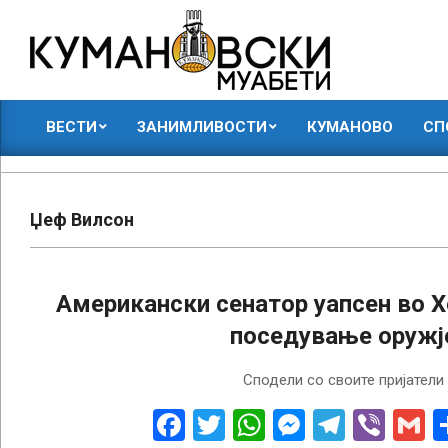
Skip
to
content
КУМАНОВСКИ
ВЕСТИ
ЗАНИМЛИВОСТИ
КУМАНОВО
СП
МУАБЕТИ
Primary
Navigation
Menu
Џеф Вилсон
Американски сенатор уапсен во Х
поседување оружј
2023-
Сподели со своите пријатели
10-
24
Facebook
Twitter
WhatsApp
Messenge
Telegr
Vibe
G