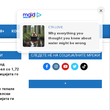
8+
КОНТАКТ
МАРКЕТИНГ
И
СЛЕДЕТЕ НЀ НА СОЦИЈАЛНИТЕ МРЕЖИ
 од
ел со 1,72
ицијата го
*
е тепале
елски
ијата ги