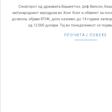
Сенаторот од државата Вашингтон, Џеф Вилсон, беше
меѓународниот аеродром во Хонг Конг и обвинет за пос
дозвола, објави RTHK, дело казниво до 14 години затвор
од 12.000 долари. Тој во понеделникот се појав
ПРОЧИТАЈ ПОВЕЌЕ