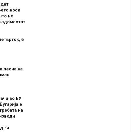
идат
њето носи
што не
 надоместат
четврток, 6
а песна на
иман
шачи во ЕУ
Бугарија е
требата на
оизводи
д ги