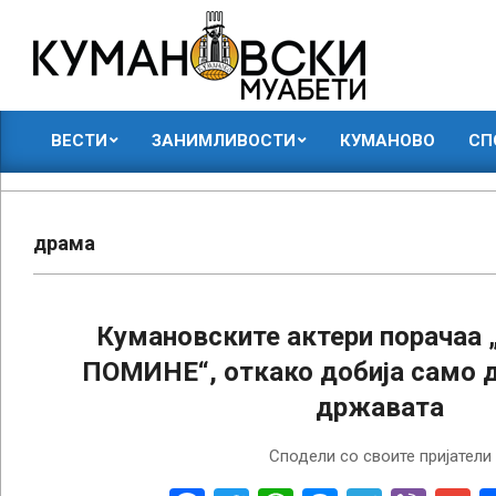
Skip
to
content
КУМАНОВСКИ
ВЕСТИ
ЗАНИМЛИВОСТИ
КУМАНОВО
СП
МУАБЕТИ
Primary
Navigation
Menu
драма
Кумановските актери порачаа
ПОМИНЕ“, откако добија само д
државата
2018-
Сподели со своите пријатели
02-
12