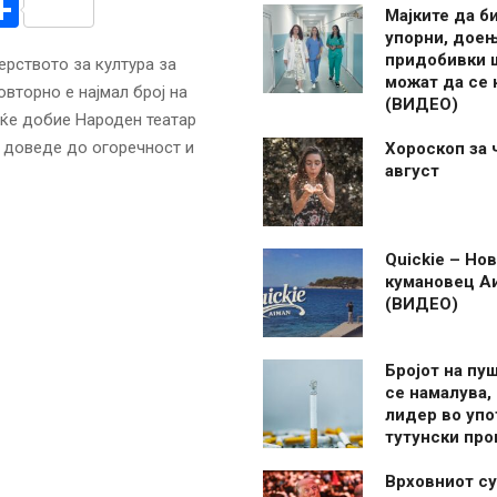
r
am
r
mail
Share
Мајките да б
упорни, дое
придобивки 
ерството за култура за
можат да се
вторно е најмал број на
(ВИДЕО)
 ќе добие Народен театар
е доведе до огоречност и
Хороскоп за 
август
Quickie – Нов
кумановец А
(ВИДЕО)
Бројот на пу
се намалува, 
лидер во упо
тутунски пр
Врховниот су