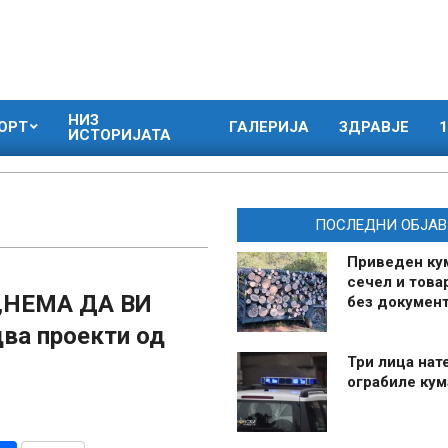
НИЗ
ОРТ
ГАЛЕРИЈА
ЗДРАВЈЕ
1
ИСТОРИЈАТА
ПОСЛЕДНИ ОБЈАВ
Приведен ку
сечел и това
 „НЕМА ДА ВИ
без документ
ва проекти од
Три лица нат
ограбиле ку