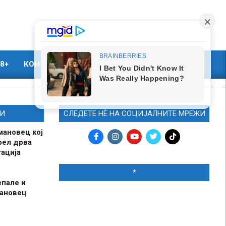
8+
КОНТАКТ
МАРКЕТИНГ
И
СЛЕДЕТЕ НЀ НА СОЦИЈАЛНИТЕ МРЕЖИ
мановец кој
рел дрва
ација
*
епале и
мановец