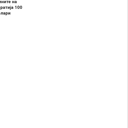
ините на
ратија 100
олари