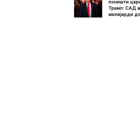
поништи цар
Трамп: САД в
милијарди д