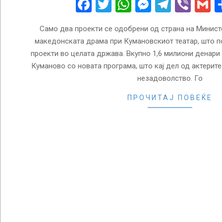
Facebook
Twitter
WhatsApp
Messenge
Telegr
Vibe
G
Само два проекти се одобрени од страна на Минист
македонската драма при Кумановскиот театар, што по
проекти во целата држава. Вкупно 1,6 милиони денари
Куманово со новата програма, што кај дел од актерит
незадоволство. Го
ПРОЧИТАЈ ПОВЕЌЕ