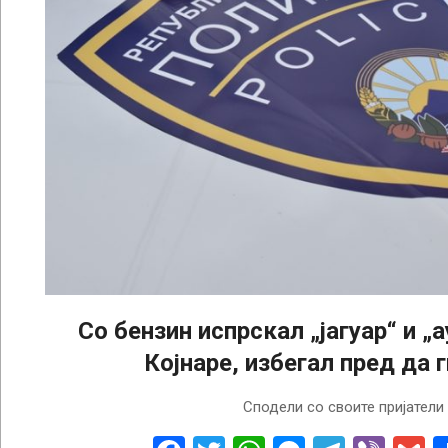
Со бензин испрскал „јагуар“ и „
Којнаре, избегал пред да 
2025-
Сподели со своите пријатели
09-
13