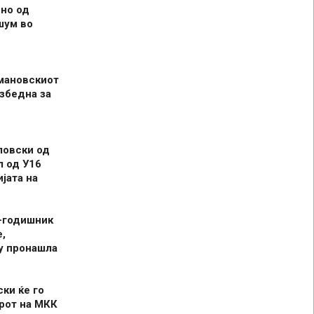
но од
шум во
мановскиот
збедна за
ловски од
л од У16
јата на
-годишник
,
у пронашла
ски ќе го
рот на МКК