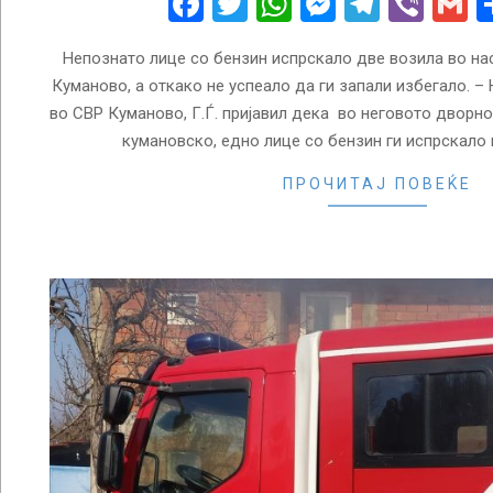
Facebook
Twitter
WhatsApp
Messenge
Telegr
Vibe
G
Непознато лице со бензин испрскало две возила во на
Куманово, а откако не успеало да ги запали избегало. – Н
во СВР Куманово, Г.Ѓ. пријавил дека во неговото дворно
кумановско, едно лице со бензин ги испрскало в
ПРОЧИТАЈ ПОВЕЌЕ