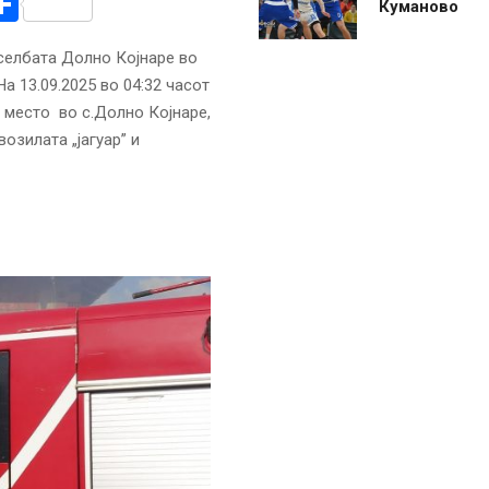
r
am
r
mail
Share
Куманово
селбата Долно Којнаре во
а 13.09.2025 во 04:32 часот
 место во с.Долно Којнаре,
озилата „јагуар” и