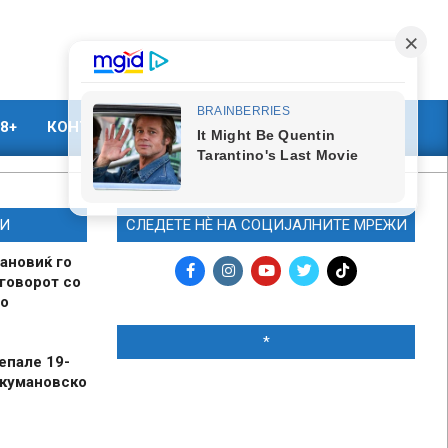
8+
КОНТАКТ
МАРКЕТИНГ
И
СЛЕДЕТЕ НЀ НА СОЦИЈАЛНИТЕ МРЕЖИ
ановиќ го
говорот со
о
*
епале 19-
 кумановско