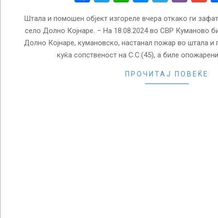
Штала и помошен објект изгореле вчера откако ги зафа
село Долно Којнаре. – На 18.08.2024 во СВР Куманово б
Долно Којнаре, кумановско, настанал пожар во штала и
куќа сопственост на С.С.(45), а биле опожарени
ПРОЧИТАЈ ПОВЕЌЕ