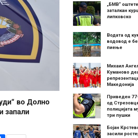
„БМВ“ оштете
заталкан кур
липковско
Водата од ку
водовод е бе
пиење
Михаил Анге
Куманово де
репрезентаци
Македонија
Приведен 77
ауди“ во Долно
од Стрезовце
полицијата м
ги запали
три пушки
Бојан Крстев
засили росте