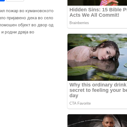
тил пожар во кумановското
ило пријавено дека во село
 помошен објект во двор од
 и родни дрвја во