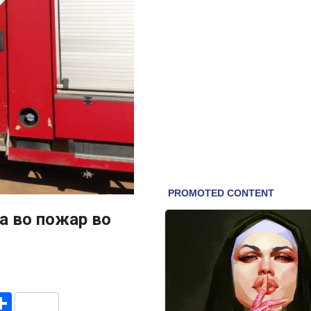
а во пожар во
r
am
r
mail
Share