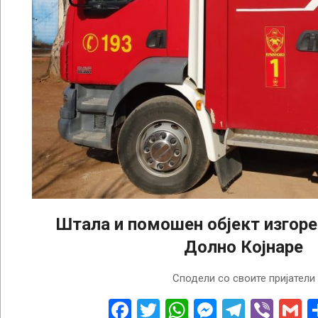
Штала и помошен објект изгоре
Долно Којнаре
2024-
Сподели со своите пријатели
08-
19
Facebook
Twitter
WhatsApp
Messenge
Telegr
Vibe
G