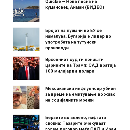
Quickie – Нова песна на
кумановец Аиман (ВИДЕО)
Бројот на пушачи во ЕУ се
намалува, Бугарија е лидер во
употребата на тутунски
производи
Врховниот суд ги поништи
царините на Трамп: САД вратија
100 милијарди долари
Мексикански инфлуенсер убиен
за време на емитување во живо
на социјалните мрежи
Берзите во зелено, нафтата
скокна: Пазарите очекуваат
голем договор меѓу САД и Иран