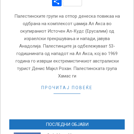
Share
Палестинските групи на отпор денеска повикаа на
одбрана на комплексот џамија Ал Акса во
окупираниот Источен Ал-Кудс (Ерусалим) од
израелски прекршувања и напади, јавува
Анадолија. Палестинците ја одбележуваат 53-
годишнината од нападот на Ал Акса, кој во 1969
година го изврши екстремистичкиот австралиски
турист Денис Мајкл Рохан. Палестинската група
Хамас ги
ПРОЧИТАЈ ПОВЕЌЕ
ПОСЛЕДНИ ОБЈАВИ