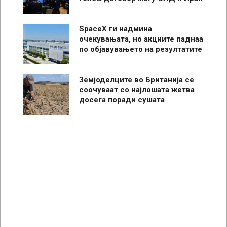
SpaceX ги надмина
очекувањата, но акциите паднаа
по објавувањето на резултатите
Земјоделците во Британија се
соочуваат со најлошата жетва
досега поради сушата