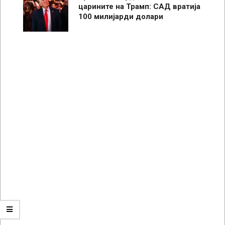
царините на Трамп: САД вратија
100 милијарди долари