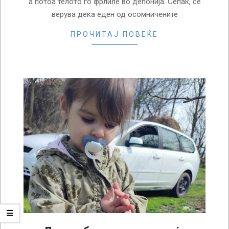
а потоа телото го фрлиле во депонија. Сепак, се
верува дека еден од осомничените
ПРОЧИТАЈ ПОВЕЌЕ