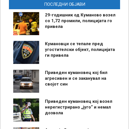
ПОСЛЕДНИ ОБЈАВИ
29-годишник од Куманово возел
со 1,72 промили, полицијата го
привела
Кумановци се тепале пред
угостителски објект, полицијата
ги привела
Приведен кумановец кој бил
агресивен и се заканувал на
својот син
Приведен кумановец кој возел
нерегистрирано „југо“ и немал
дозвола