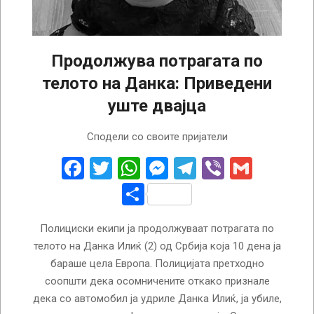
Продолжува потрагата по
телото на Данка: Приведени
уште двајца
2024-
Сподели со своите пријатели
04-
06
Facebook
Twitter
WhatsApp
Messenger
Telegram
Viber
Gmail
Share
Полициски екипи ја продолжуваат потрагата по
телото на Данка Илиќ (2) од Србија која 10 дена ја
бараше цела Европа. Полицијата претходно
соопшти дека осомничените откако признале
дека со автомобил ја удриле Данка Илиќ, ја убиле,