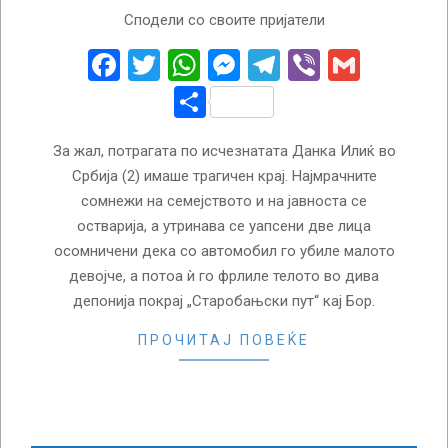
2024-
Сподели со своите пријатели
04-
04
Facebook
Twitter
WhatsApp
Messenger
Telegram
Viber
Gmail
Share
За жал, потрагата по исчезнатата Данка Илиќ во
Србија (2) имаше трагичен крај. Најмрачните
сомнежи на семејството и на јавноста се
остварија, а утринава се уапсени две лица
осомничени дека со автомобил го убиле малото
девојче, а потоа ѝ го фрлиле телото во дива
депонија покрај „Старобањски пут“ кај Бор.
ПРОЧИТАЈ ПОВЕЌЕ