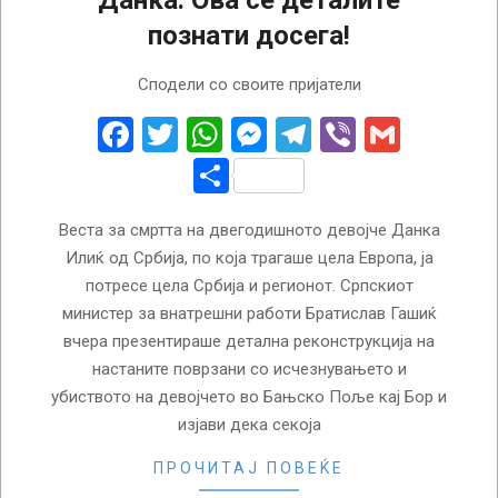
познати досега!
2024-
Сподели со своите пријатели
04-
05
Facebook
Twitter
WhatsApp
Messenger
Telegram
Viber
Gmail
Share
Веста за смртта на двегодишното девојче Данка
Илиќ од Србија, по која трагаше цела Европа, ја
потресе цела Србија и регионот. Српскиот
министер за внатрешни работи Братислав Гашиќ
вчера презентираше детална реконструкција на
настаните поврзани со исчезнувањето и
убиството на девојчето во Бањско Поље кај Бор и
изјави дека секоја
ПРОЧИТАЈ ПОВЕЌЕ