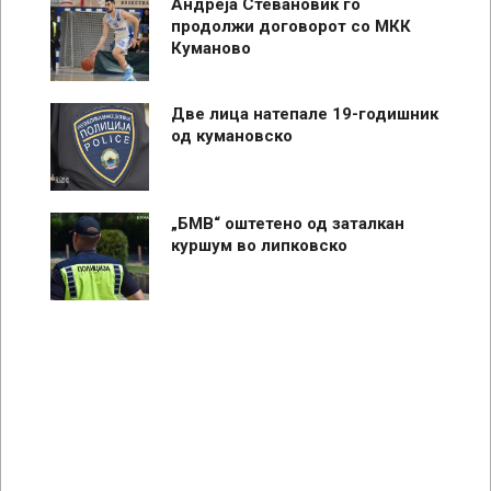
Андреја Стевановиќ го
продолжи договорот со МКК
Куманово
Две лица натепале 19-годишник
од кумановско
„БМВ“ оштетено од заталкан
куршум во липковско