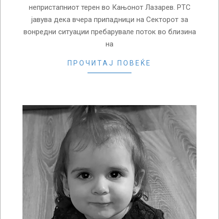
непристапниот терен во Кањонот Лазарев. РТС
јавува дека вчера припадници на Секторот за
вонредни ситуации пребарувале поток во близина
на
ПРОЧИТАЈ ПОВЕЌЕ