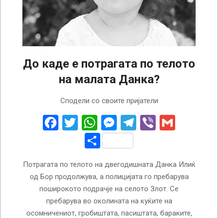
До каде е потрагата по телото
на малата Данка?
2024-
Сподели со своите пријатели
04-
11
Facebook
Twitter
WhatsApp
Messenger
Telegram
Viber
Gmail
Share
Потрагата по телото на двегодишната Данка Илиќ
од Бор продолжува, а полицијата го пребарува
поширокото подрачје на селото Злот. Се
пребарува во околината на куќите на
осомничениот, гробиштата, пасиштата, бараките,