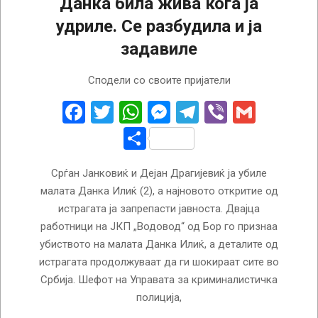
Данка била жива кога ја
удриле. Се разбудила и ја
задавиле
2024-
Сподели со своите пријатели
04-
05
Facebook
Twitter
WhatsApp
Messenger
Telegram
Viber
Gmail
Share
Срѓан Јанковиќ и Дејан Драгијевиќ ја убиле
малата Данка Илиќ (2), а најновото откритие од
истрагата ја запрепасти јавноста. Двајца
работници на ЈКП „Водовод“ од Бор го признаа
убиството на малата Данка Илиќ, а деталите од
истрагата продолжуваат да ги шокираат сите во
Србија. Шефот на Управата за криминалистичка
полиција,