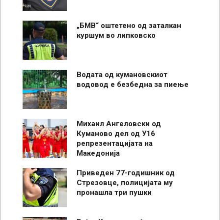
„БМВ“ оштетено од заталкан
куршум во липковско
Водата од кумановскиот
водовод е безбедна за пиење
Михаил Ангеловски од
Куманово дел од У16
репрезентацијата на
Македонија
Приведен 77-годишник од
Стрезовце, полицијата му
пронашла три пушки