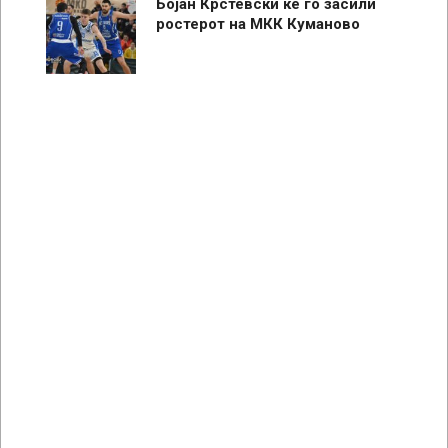
Бојан Крстевски ќе го засили
ростерот на МКК Куманово