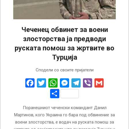
Чеченец обвинет за воени
злосторства ја предводи
руската помош за жртвите во
Турција
2023-
Сподели со своите пријатели
02-
09
Facebook
Twitter
WhatsApp
Messenger
Telegram
Viber
Gmail
Share
Поранешниот чеченски командант Данил
Мартинов, кого Украина го бара под обвинение за
воени злосторства, е водач на руската помош за