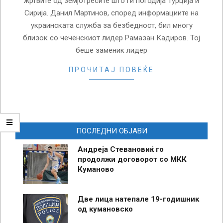
жртвите од земјотресите што ги погодија Турција и
Сирија. Данил Мартинов, според информациите на
украинската служба за безбедност, бил многу
близок со чеченскиот лидер Рамазан Кадиров. Тој
беше заменик лидер
ПРОЧИТАЈ ПОВЕЌЕ
ПОСЛЕДНИ ОБЈАВИ
Андреја Стевановиќ го
продолжи договорот со МКК
Куманово
Две лица натепале 19-годишник
од кумановско