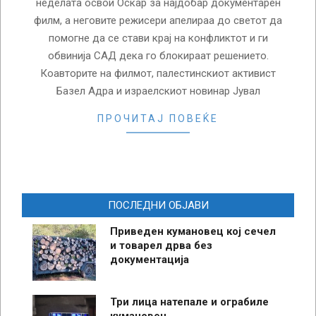
неделата освои Оскар за најдобар документарен
филм, а неговите режисери апелираа до светот да
помогне да се стави крај на конфликтот и ги
обвинија САД дека го блокираат решението.
Коавторите на филмот, палестинскиот активист
Базел Адра и израелскиот новинар Јувал
ПРОЧИТАЈ ПОВЕЌЕ
ПОСЛЕДНИ ОБЈАВИ
Приведен кумановец кој сечел
и товарел дрва без
документација
Три лица натепале и ограбиле
кумановец