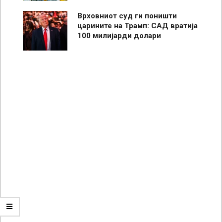
Врховниот суд ги поништи
царините на Трамп: САД вратија
100 милијарди долари