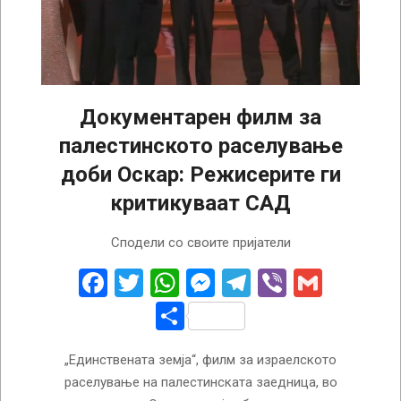
Документарен филм за
палестинското раселување
доби Оскар: Режисерите ги
критикуваат САД
2025-
Сподели со своите пријатели
03-
03
Facebook
Twitter
WhatsApp
Messenger
Telegram
Viber
Gmail
Share
„Единствената земја“, филм за израелското
раселување на палестинската заедница, во