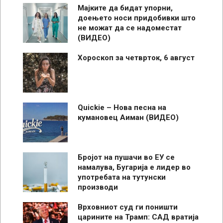
Мајките да бидат упорни,
доењето носи придобивки што
не можат да се надоместат
(ВИДЕО)
Хороскоп за четврток, 6 август
Quickie – Нова песна на
кумановец Аиман (ВИДЕО)
Бројот на пушачи во ЕУ се
намалува, Бугарија е лидер во
употребата на тутунски
производи
Врховниот суд ги поништи
царините на Трамп: САД вратија