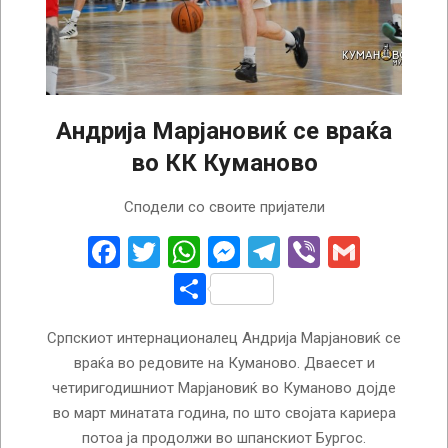
Андрија Марјановиќ се враќа
во КК Куманово
2023-
Сподели со своите пријатели
02-
28
Facebook
Twitter
WhatsApp
Messenger
Telegram
Viber
Gmail
Share
Српскиот интернационалец Андрија Марјановиќ се
враќа во редовите на Куманово. Дваесет и
четиригодишниот Марјановиќ во Куманово дојде
во март минатата година, по што својата кариера
потоа ја продолжи во шпанскиот Бургос.