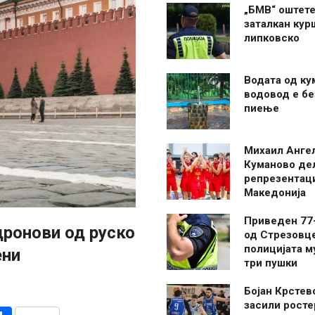
„БМВ“ оштете
заталкан кур
липковско
Водата од ку
водовод е бе
пиење
Михаил Анге
Куманово де
репрезентаци
Македонија
Приведен 77
дронови од руско
од Стрезовце
полицијата м
ени
три пушки
Бојан Крстев
засили росте