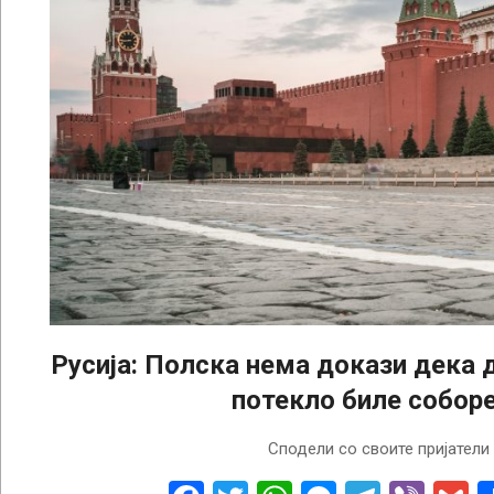
Русија: Полска нема докази дека 
потекло биле собор
2025-
Сподели со своите пријатели
09-
10