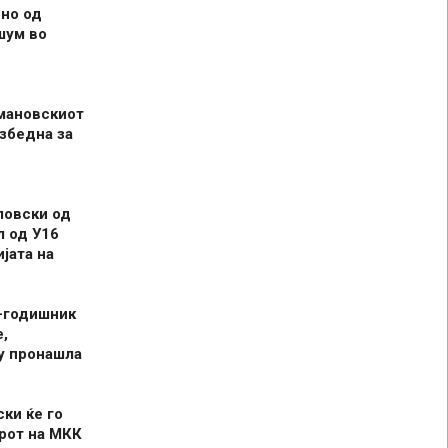
но од
шум во
мановскиот
збедна за
ловски од
л од У16
јата на
-годишник
,
у пронашла
ски ќе го
рот на МКК