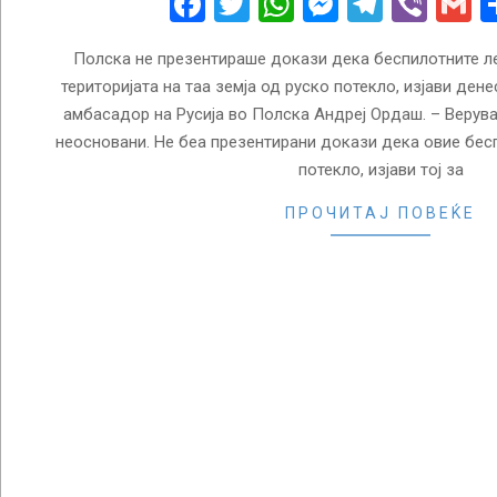
Facebook
Twitter
WhatsApp
Messenge
Telegr
Vibe
G
Полска не презентираше докази дека беспилотните л
територијата на таа земја од руско потекло, изјави де
амбасадор на Русија во Полска Андреј Ордаш. – Верув
неосновани. Не беа презентирани докази дека овие бес
потекло, изјави тој за
ПРОЧИТАЈ ПОВЕЌЕ