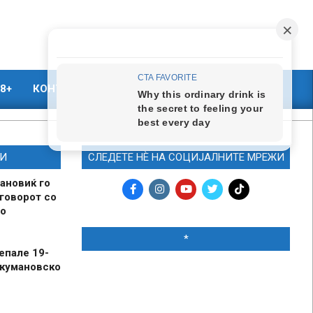
8+
КОНТАКТ
МАРКЕТИНГ
И
СЛЕДЕТЕ НЀ НА СОЦИЈАЛНИТЕ МРЕЖИ
ановиќ го
говорот со
о
*
епале 19-
 кумановско