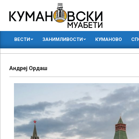
Skip
to
content
КУМАНОВСКИ
ВЕСТИ
ЗАНИМЛИВОСТИ
КУМАНОВО
СП
МУАБЕТИ
Primary
Navigation
Menu
Андреј Ордаш