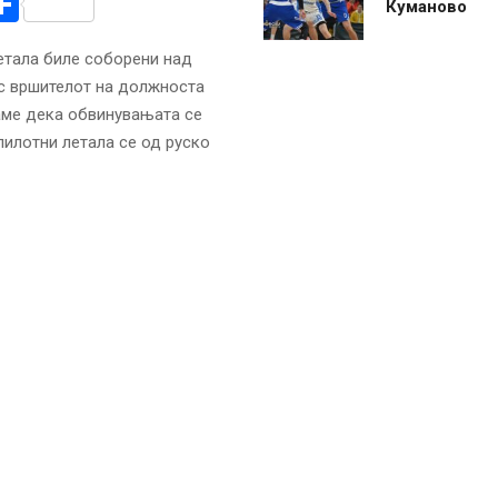
r
am
r
mail
Share
Куманово
етала биле соборени над
нес вршителот на должноста
аме дека обвинувањата се
пилотни летала се од руско