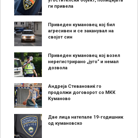
ги привела
Приведен кумановец кој бил
агресивен и се заканувал на
својот син
Приведен кумановец кој возел
нерегистрирано „југо“ и немал
дозвола
Андреја Стевановиќ го
продолжи договорот со МКК
Куманово
Две лица натепале 19-годишник
од кумановско