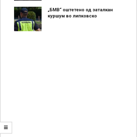
„БМВ“ оштетено од заталкан
куршум во липковско