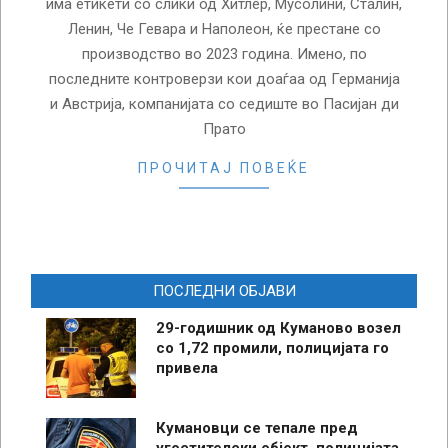
има етикети со слики од Хитлер, Мусолини, Сталин,
Ленин, Че Гевара и Наполеон, ќе престане со
производство во 2023 година. Имено, по
последните контроверзи кои доаѓаа од Германија
и Австрија, компанијата со седиште во Пасијан ди
Прато
ПРОЧИТАЈ ПОВЕЌЕ
ПОСЛЕДНИ ОБЈАВИ
29-годишник од Куманово возел
со 1,72 промили, полицијата го
привела
Кумановци се тепале пред
угостителски објект, полицијата