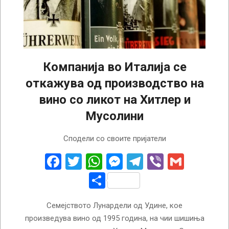
Компанија во Италија се
откажува од производство на
вино со ликот на Хитлер и
Мусолини
2022-
Сподели со своите пријатели
09-
01
Facebook
Twitter
WhatsApp
Messenger
Telegram
Viber
Gmail
Share
Семејството Лунардели од Удине, кое
произведува вино од 1995 година, на чии шишиња