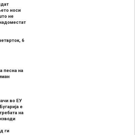
идат
њето носи
што не
 надоместат
четврток, 6
а песна на
иман
шачи во ЕУ
Бугарија е
требата на
оизводи
д ги