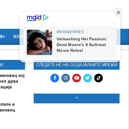
8+
КОНТАКТ
МАРКЕТИНГ
И
СЛЕДЕТЕ НЀ НА СОЦИЈАЛНИТЕ МРЕЖИ
мановец кој
рел дрва
ација
*
епале и
мановец