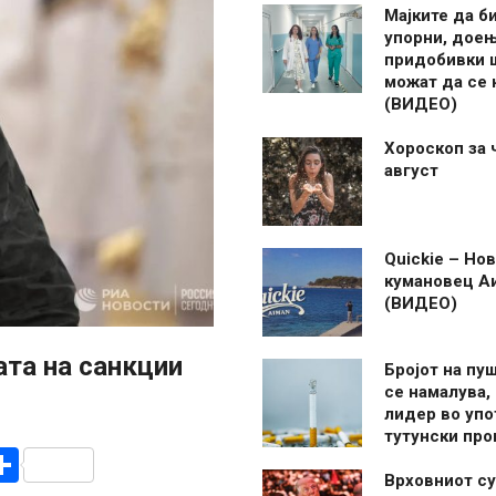
Мајките да б
упорни, дое
придобивки 
можат да се
(ВИДЕО)
Хороскоп за 
август
Quickie – Нов
кумановец А
(ВИДЕО)
ата на санкции
Бројот на пу
се намалува, 
лидер во упо
тутунски пр
r
am
r
mail
Share
Врховниот су