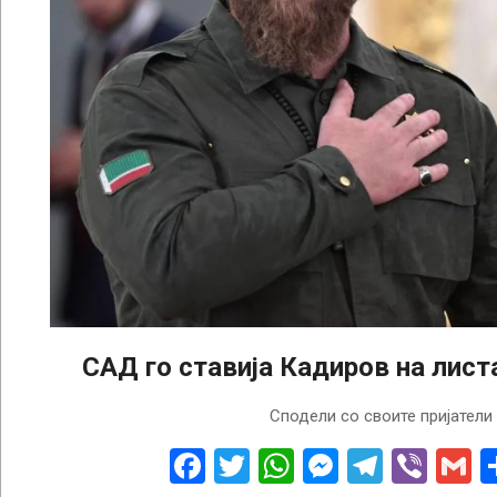
САД го ставија Кадиров на лист
2022-
Сподели со своите пријатели
09-
16
Facebook
Twitter
WhatsApp
Messenge
Telegr
Vibe
G