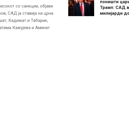
поништи цар
исокот со санкции, објави
Трамп: САД в
милијарди д
в, САД ја ставија на црна
шат, Кадижат и Табарик,
Фатима Кажујева и Аминат