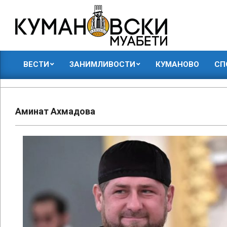
Skip
to
content
КУМАНОВСКИ
ВЕСТИ
ЗАНИМЛИВОСТИ
КУМАНОВО
СП
МУАБЕТИ
Primary
Navigation
Menu
Аминат Ахмадова