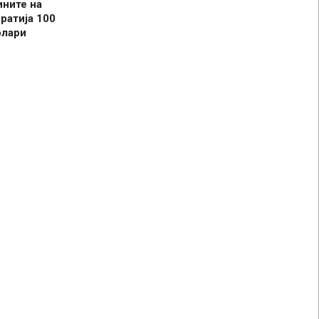
ините на
ратија 100
олари