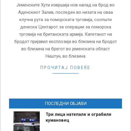
Јеменските Хути извршија нов напад на брод во
Аденскиот Залив, последен во низата на оваа
клучна рута за поморската трговија, соопшти
денеска Центарот за операции за поморска
трговија на британската армија. Капетанот на
бродот пријавил експлозија во близина на бродот
во близина на брегот во јеменската област
Ништун, во близина
ПРОЧИТАЈ ПОВЕЌЕ
ПОСЛЕДНИ ОБЈАВИ
Три лица натепале и ограбиле
кумановец