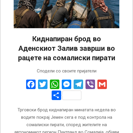
Киднапиран брод во
Аденскиот Залив заврши во
рацете на сомалиски пирати
2026-
Сподели со своите пријатели
07-
24
Facebook
Twitter
WhatsApp
Messenger
Telegram
Viber
Gmail
Share
Трговски брод киднапиран минатата недела во
водите покрај Јемен сега е под контрола на
сомалиски пирати, според жителите на
автономниот регион Пунтланд во Сомалија, објави