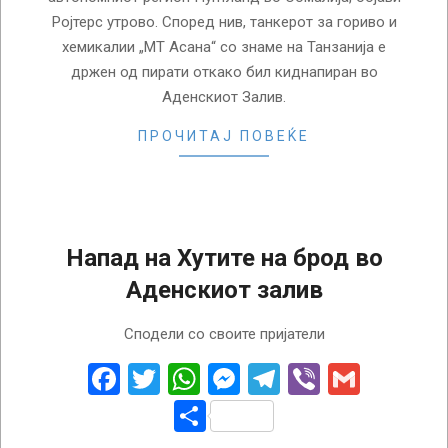
Ројтерс утрово. Според нив, танкерот за гориво и
хемикалии „МТ Асана“ со знаме на Танзанија е
држен од пирати откако бил киднапиран во
Аденскиот Залив.
ПРОЧИТАЈ ПОВЕЌЕ
Напад на Хутите на брод во
Аденскиот залив
2024-
Сподели со своите пријатели
07-
10
Facebook
Twitter
WhatsApp
Messenger
Telegram
Viber
Gmail
Share