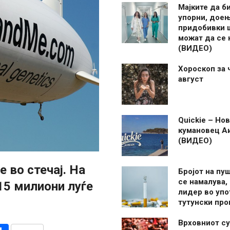
Мајките да б
упорни, дое
придобивки 
можат да се
(ВИДЕО)
Хороскоп за 
август
Quickie – Нов
кумановец А
(ВИДЕО)
 во стечај. На
Бројот на пу
се намалува, 
5 милиони луѓе
лидер во упо
тутунски пр
Врховниот су