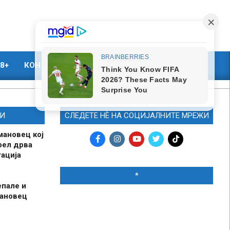
8+
КОНТАКТ
МАРКЕТИНГ
И
СЛЕДЕТЕ НЀ НА СОЦИЈАЛНИТЕ МРЕЖИ
мановец кој
рел дрва
ација
*
епале и
мановец