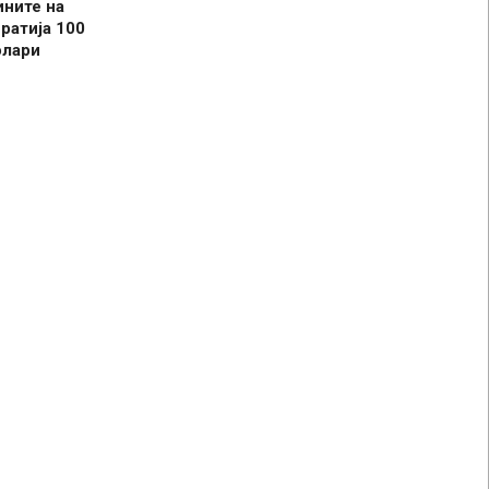
ините на
ратија 100
олари