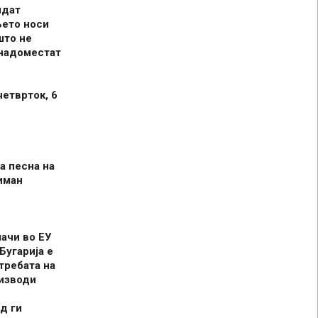
идат
њето носи
што не
 надоместат
четврток, 6
а песна на
иман
шачи во ЕУ
Бугарија е
требата на
оизводи
д ги