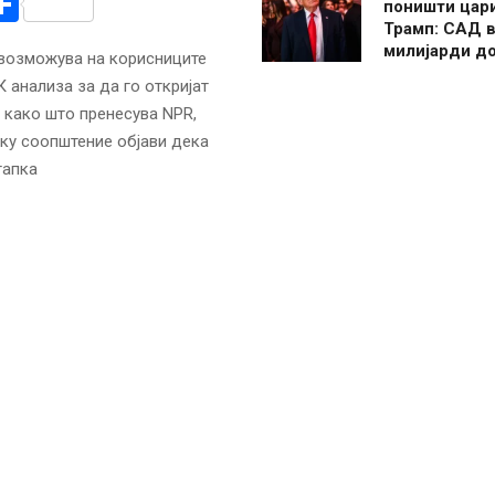
r
am
r
mail
Share
поништи цар
Трамп: САД в
милијарди д
овозможува на корисниците
 анализа за да го откријат
 како што пренесува NPR,
ку соопштение објави дека
тапка