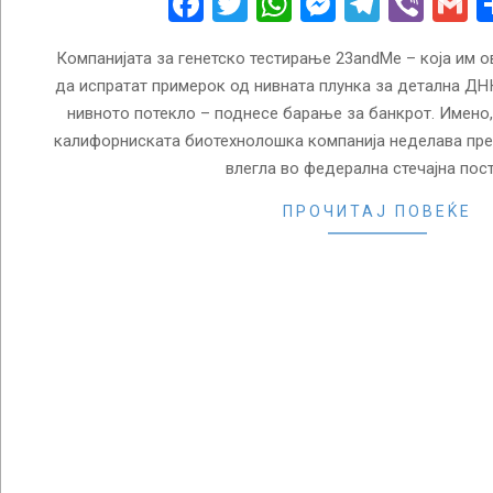
Facebook
Twitter
WhatsApp
Messenge
Telegr
Vibe
G
Компанијата за генетско тестирање 23andMe – која им 
да испратат примерок од нивната плунка за детална ДНК
нивното потекло – поднесе барање за банкрот. Имено,
калифорниската биотехнолошка компанија неделава пре
влегла во федерална стечајна пос
ПРОЧИТАЈ ПОВЕЌЕ