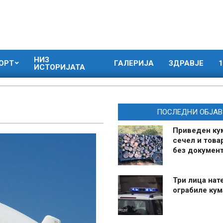
НИЗ
ОРТ
ГАЛЕРИЈА
ЗДРАВЈЕ
1
ИСТОРИЈАТА
ПОСЛЕДНИ ОБЈАВ
Приведен ку
сечел и това
без документ
Три лица нат
ограбиле ку