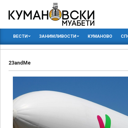
Skip
to
content
КУМАНОВСКИ
ВЕСТИ
ЗАНИМЛИВОСТИ
КУМАНОВО
СП
МУАБЕТИ
Primary
Navigation
Menu
23andMe