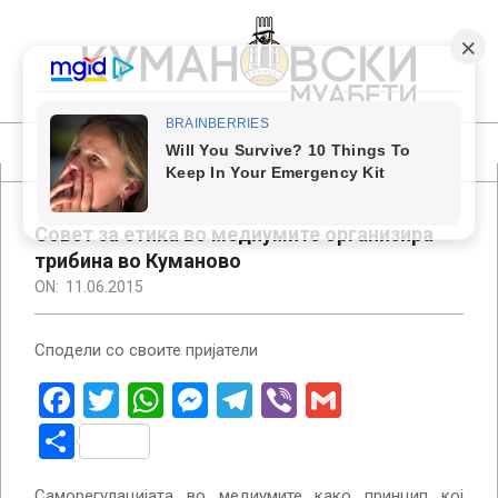
Skip
to
content
КУМАНОВСКИ
МУАБЕТИ
Primary
Navigation
Menu
Совет за етика во медиумите организира
трибина во Куманово
ON:
11.06.2015
Сподели со своите пријатели
Facebook
Twitter
WhatsApp
Messenger
Telegram
Viber
Gmail
Share
Саморегулацијата во медиумите како принцип кој