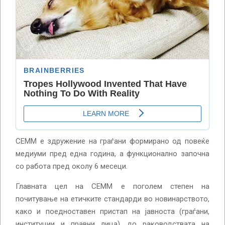
СЕММ е здружение на граѓани формирано од повеќе
медиуми пред една година, а функционално започна
со работа пред околу 6 месеци.
Главната цел на СЕММ е поголем степен на
почитување на етичките стандарди во новинарството,
како и поедноставен пристап на јавноста (граѓани,
институции и правни лица), до раководствата на