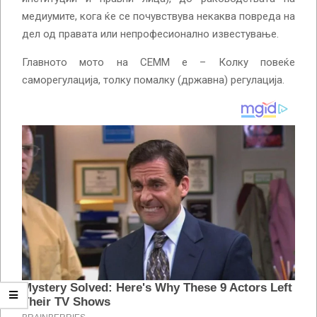
медиумите, кога ќе се почувствува некаква повреда на
дел од правата или непрофесионално известување.
Главното мото на СЕММ е – Колку повеќе
саморегулација, толку помалку (државна) регулација.