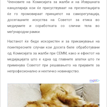
Членовите на Комисијата за жалби и на Извршната
канцеларија кои ќе присуствуваат на презентацијата
ќе го промовираат принципот на саморегулација,
досегашните искуства на Советот за етика во
медиумите и соработката со слични тела во
меѓународни рамки.
Настанот ќе биде искористен и за прикажување на
поинтересните случаи кои досега биле обработувани
од Комисијата за жалби при СЕММ, како и ефектот на
медијацијата што е една од главните алатки што ги
применува Советот при решавањето на пријавите за
непрофесионално и неетичко новинарство.