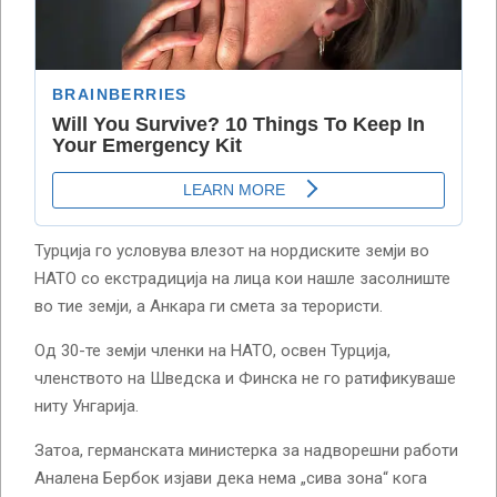
Турција го условува влезот на нордиските земји во
НАТО со екстрадиција на лица кои нашле засолниште
во тие земји, а Анкара ги смета за терористи.
Од 30-те земји членки на НАТО, освен Турција,
членството на Шведска и Финска не го ратификуваше
ниту Унгарија.
Затоа, германската министерка за надворешни работи
Аналена Бербок изјави дека нема „сива зона“ кога