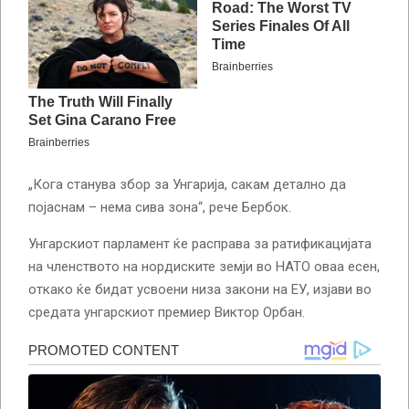
„Кога станува збор за Унгарија, сакам детално да
појаснам – нема сива зона“, рече Бербок.
Унгарскиот парламент ќе расправа за ратификацијата
на членството на нордиските земји во НАТО оваа есен,
откако ќе бидат усвоени низа закони на ЕУ, изјави во
средата унгарскиот премиер Виктор Орбан.