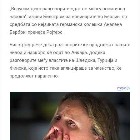
„Верувам дека разговорите одат во многу позитивна
насока“, изјави Билстром за новинарите во Берлин, по
средбата со нејзината германска колешка Аналена
Бербок, пренесе Ројтерс.
Билстром рече дека разговорите ќе продолжат на сите
нивоа и наскоро ќе одат во Анкара, додека
разговорите меѓу властите на Шведска, Турција и
Финска, која исто така аплицираше за членство, ќе
продолжат паралелно.