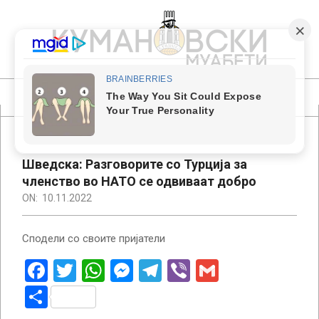
Skip
to
content
КУМАНОВСКИ
МУАБЕТИ
Primary
Navigation
Menu
Шведска: Разговорите со Турција за
членство во НАТО се одвиваат добро
ON:
10.11.2022
Сподели со своите пријатели
Facebook
Twitter
WhatsApp
Messenger
Telegram
Viber
Gmail
Share