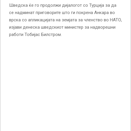
Шведска ќе го продолжи дијалогот со Турција за да
се надминат приговорите што ги покрена Анкара во
врска со апликацијата на земјата за членство во НАТО,
изјави денеска шведскиот министер за надворешни
работи Тобијас Билстром.