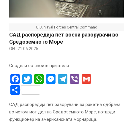
U.S. Naval Forces Central Command
САД распоредија пет воени разорувачи во
Средоземното Море
ON:
21.06.2025
Сподели со своите пријатели
Facebook
Twitter
WhatsApp
Messenger
Telegram
Viber
Gmail
Share
САД распоредија пет разорувачи за ракетна одбрана
во источниот дел на Средоземното Море, потврди
функционер на американската морнарица.