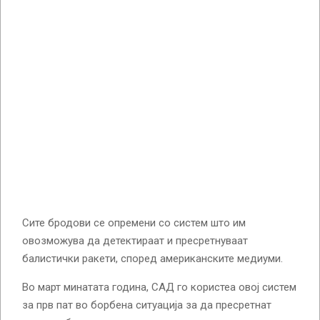
Сите бродови се опремени со систем што им
овозможува да детектираат и пресретнуваат
балистички ракети, според американските медиуми.
Во март минатата година, САД го користеа овој систем
за прв пат во борбена ситуација за да пресретнат