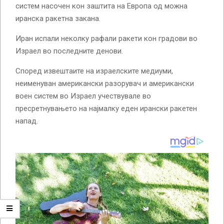
систем насочен кон заштита на Европа од можна
иранска ракетна закана.
Иран испали неколку рафали ракети кон градови во
Израел во последните денови.
Според извештаите на израелските медиуми,
неименуван американски разорувач и американски
воен систем во Израел учествувале во
пресретнувањето на најмалку еден ирански ракетен
напад.