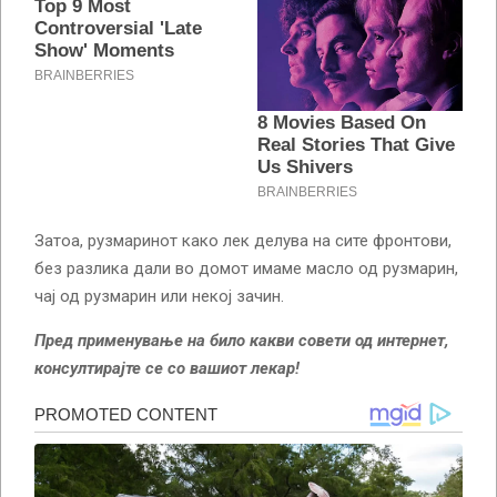
Затоа, рузмаринот како лек делува на сите фронтови,
без разлика дали во домот имаме масло од рузмарин,
чај од рузмарин или некој зачин.
Пред применување на било какви совети од интернет,
консултирајте се со вашиот лекар!