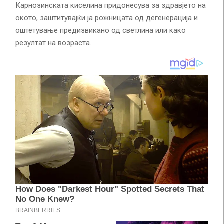
Карнозинската киселина придонесува за здравјето на
окото, заштитувајќи ја рожницата од дегенерација и
оштетување предизвикано од светлина или како
резултат на возраста.