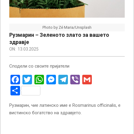
Photo by Zé Maria/Unsplash
Рузмарин – Зеленото злато за вашето
здравје
ON:
13.03.2025
Сподели со своите пријатели
Facebook
Twitter
WhatsApp
Messenger
Telegram
Viber
Gmail
Share
Рузмарин, чие латинско име е Rosmarinus officinalis, е
вистинско богатство на здравјето.