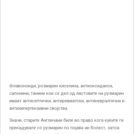
Флавоноиди, розмарин киселина, антиоксиданси,
сапонини, танини кои се дел од листовите на рузмарин
имаат антисептички, антиревматски, антиневралгични и
антихипертензивни својства.
Значи, старите Англичани биле во право кога куќите ги
прекадувале со рузмарин по појава ан болест, затоа