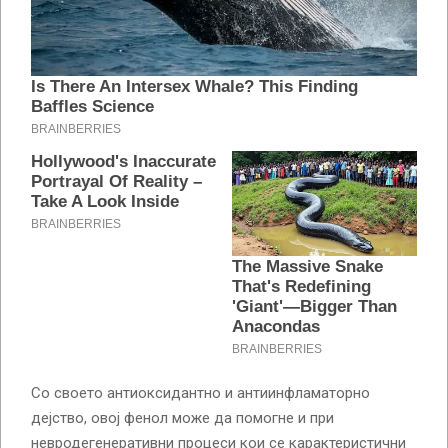
Со своето антиоксидантно и антиинфламаторно
дејство, овој фенол може да помогне и при
невродегенеративни процеси кои се карактеристични