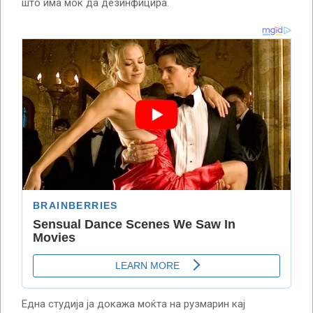
што има моќ да дезинфицира.
Една студија ја докажа моќта на рузмарин кај