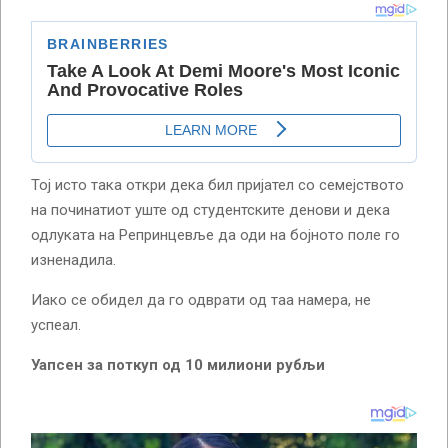
Тој исто така откри дека бил пријател со семејството
на починатиот уште од студентските денови и дека
одлуката на Репринцевље да оди на бојното поле го
изненадила.
Иако се обидел да го одврати од таа намера, не
успеал.
Уапсен за поткуп од 10 милиони руб
љи