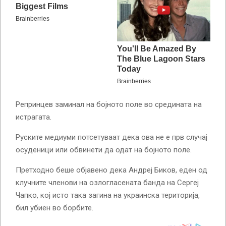
Репринцев заминал на бојното поле во средината на
истрагата.
Руските медиуми потсетуваат дека ова не е прв случај
осуденици или обвинети да одат на бојното поле.
Претходно беше објавено дека Андреј Биков, еден од
клучните членови на озлогласената банда на Сергеј
Чапко, кој исто така загина на украинска територија,
бил убиен во борбите.