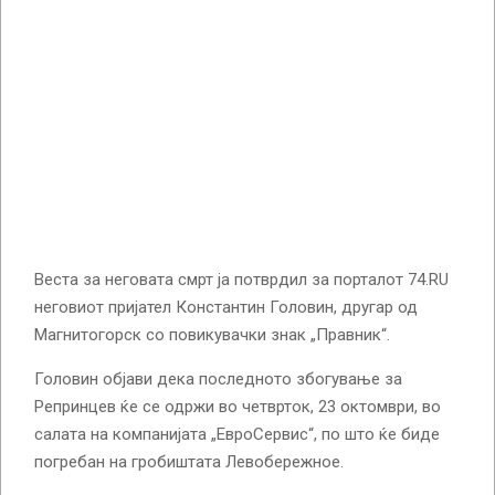
Веста за неговата смрт ја потврдил за порталот 74.RU
неговиот пријател Константин Головин, другар од
Магнитогорск со повикувачки знак „Правник“.
Головин објави дека последното збогување за
Репринцев ќе се одржи во четврток, 23 октомври, во
салата на компанијата „ЕвроСервис“, по што ќе биде
погребан на гробиштата Левобережное.