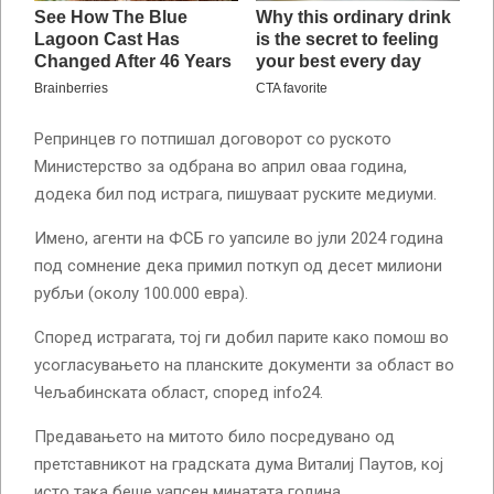
Репринцев го потпишал договорот со руското
Министерство за одбрана во април оваа година,
додека бил под истрага, пишуваат руските медиуми.
Имено, агенти на ФСБ го уапсиле во јули 2024 година
под сомнение дека примил поткуп од десет милиони
рубљи (околу 100.000 евра).
Според истрагата, тој ги добил парите како помош во
усогласувањето на планските документи за област во
Чељабинската област, според info24.
Предавањето на митото било посредувано од
претставникот на градската дума Виталиј Паутов, кој
исто така беше уапсен минатата година.