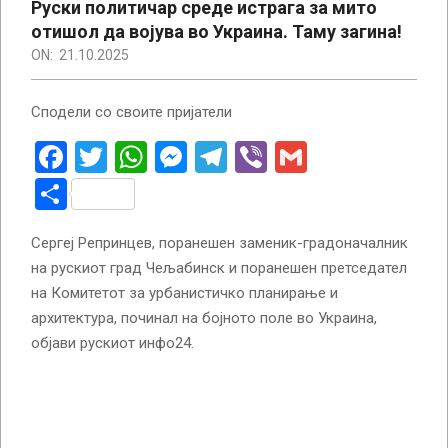
Руски политичар среде истрага за мито
отишол да војува во Украина. Таму загина!
ON:
21.10.2025
Сподели со своите пријатели
Facebook
Twitter
WhatsApp
Messenger
Telegram
Viber
Gmail
Share
Сергеј Репринцев, поранешен заменик-градоначалник
на рускиот град Чељабинск и поранешен претседател
на Комитетот за урбанистичко планирање и
архитектура, починал на бојното поле во Украина,
објави рускиот инфо24.