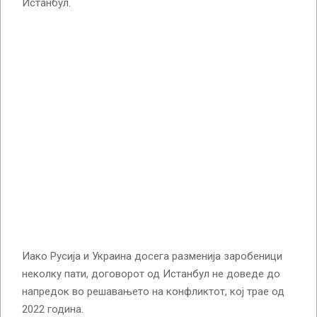
Истанбул.
Иако Русија и Украина досега разменија заробеници
неколку пати, договорот од Истанбул не доведе до
напредок во решавањето на конфликтот, кој трае од
2022 година.