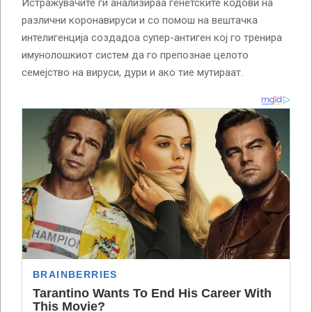
Истражувачите ги анализираа генетските кодови на
различни коронавируси и со помош на вештачка
интелигенција создадоа супер-антиген кој го тренира
имунолошкиот систем да го препознае целото
семејство на вируси, дури и ако тие мутираат.