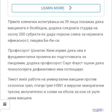
Првите клинички испитувања на 39 лица покажаа дека
вакцината е безбедна, додека следната студија на
околу 200 субјекти ќе даде појасна слика за нејзината
ефикасност, пишува Би-би-си.
Професорот Џонатан Хини изјави дека ова е
фундаментална промена во подготовката за
пандемии, додека професорот Саул Фауст оцени дека
технологијата дефинитивно има потенцијал.
Тимот веќе работи на универзални вакцини против
сезонски грип, птичји грип H5N1 и вирусни хеморагични
трески, вклучително и соеви на ебола за кои сè уште
нема вакцина.