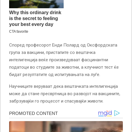
Според професорот Енди Полард од Оксфордската
група за вакцини, пристапите со вештачка
интелигенција веќе произведуваат фасцинантни
податоци во студиите за животни, а клучниот тест ќе
бидат резултатите од испитувањата на луѓе.
Научниците веруваат дека вештачката интелигенција
може да стане пресвртница во развојот на вакцините,
забрзувајќи го процесот и спасувајќи животи.