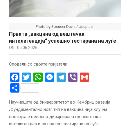
Photo by Spencer Davis / Unsplash
Првата „вакцина од вештачка
интелигенција“ успешно тестирана на луѓе
ON:
05.06.2026
Сподели со своите пријатели
Facebook
Twitter
WhatsApp
Messenger
Telegram
Viber
Gmail
Share
Научниците од Универзитетот во Кембриџ развија
„фундаментално нов“ тип на вакцина чија клучна
состојка е целосно дизајнирана од вештачка
интелигенција и за прв пат тестирана на луѓе.