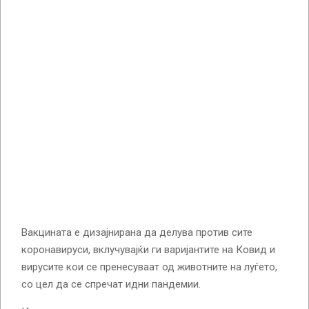
Вакцината е дизајнирана да делува против сите
коронавируси, вклучувајќи ги варијантите на Ковид и
вирусите кои се пренесуваат од животните на луѓето,
со цел да се спречат идни пандемии.