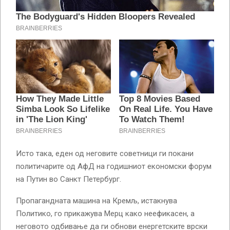
Исто така, еден од неговите советници ги покани
политичарите од АфД на годишниот економски форум
на Путин во Санкт Петербург.
Пропагандната машина на Кремљ, истакнува
Политико, го прикажува Мерц како неефикасен, а
неговото одбивање да ги обнови енергетските врски