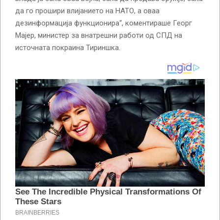
да го прошири влијанието на НАТО, а оваа
дезинформација функционира“, коментираше Георг
Мајер, министер за внатрешни работи од СПД на
источната покраина Тириншка.