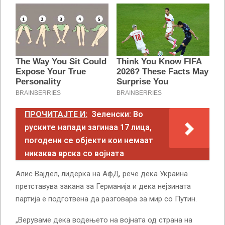
ПРОЧИТАЈТЕ И:
Зеленски: Во
руските напади загинаа 17 лица,
погодени се објекти кои немаат
никаква врска со војната
Алис Вајдел, лидерка на АфД, рече дека Украина
претставува закана за Германија и дека нејзината
партија е подготвена да разговара за мир со Путин.
„Веруваме дека водењето на војната од страна на