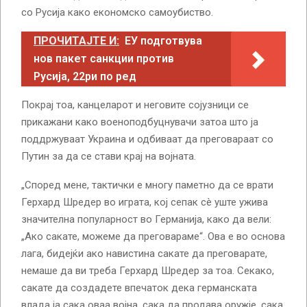
со Русија како економско самоубиство.
ПРОЧИТАЈТЕ И:
ЕУ подготвува
нов пакет санкции против
Русија, 22ри по ред
Покрај тоа, канцеларот и неговите сојузници се
прикажани како военоподбуцнувачи затоа што ја
поддржуваат Украина и одбиваат да преговараат со
Путин за да се стави крај на војната.
„Според мене, тактички е многу паметно да се врати
Герхард Шредер во играта, кој сепак сè уште ужива
значителна популарност во Германија, како да вели:
„Ако сакате, можеме да преговараме“. Ова е во основа
лага, бидејќи ако навистина сакате да преговарате,
немаше да ви треба Герхард Шредер за тоа. Секако,
сакате да создадете впечаток дека германската
влада ја сака оваа војна, сака да продава оружје, сака