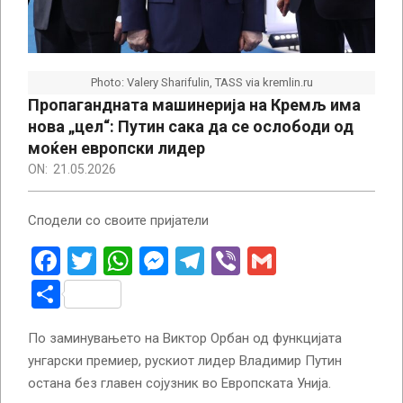
Photo: Valery Sharifulin, TASS via kremlin.ru
Пропагандната машинерија на Кремљ има
нова „цел“: Путин сака да се ослободи од
моќен европски лидер
ON:
21.05.2026
Сподели со своите пријатели
Facebook
Twitter
WhatsApp
Messenger
Telegram
Viber
Gmail
Share
По заминувањето на Виктор Орбан од функцијата
унгарски премиер, рускиот лидер Владимир Путин
остана без главен сојузник во Европската Унија.