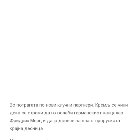
Во потрагата по нови клучни партнери, Кремљ се чини
дека се стреми да го ослаби германскиот канцелар
Фридрих Мерц и да ја донесе на власт проруската
крајна десница.