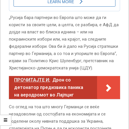
„Русија бара партнери во Европа што може да ги
користи за своите цели, а целта, се разбира, е АфД да
дојде на власт во блиска иднина – или на
покраинските избори или, на крајот, на следните
федерални избори. Ова би ѝ дало на Русија стратешки
партнер во Германија, а со тоа и упориште во Европа“,
изјави за Политико Крис Шуленбург, претставник на
Христијанско-демократската унија (ЦДУ).
ПРОЧИТАЈТЕ И:
Дрон со
детонатор предизвика паника
на аеродромот во Лајпциг
Со оглед на тоа што многу Германци се веќе
незадоволни од состојбата на економијата и се
поделени околу нивната поддршка за Украина,
стратегијата на Путин е да ги искористи постојните