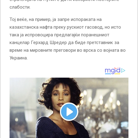
слабости.
Тој веќе, на пример, ја запре испораката на
казахстанска нафта преку рускиот гасовод, но исто
така ја испровоцира предлагајќи поранешниот
канцелар Герхард Шредер да биде претставник за
време на мировните преговори во врска со војната во
Украина.