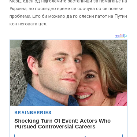
Мерц, еден од најголемите застапници за помагање на
Украина, во последно време се соочува со сè повеќе
проблеми, што би можело да го олесни патот на Путин
кон неговата цел.