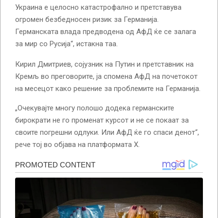
Украина е целосно катастрофално и претставува
огромен безбедносен ризик за Германија.
Германската влада предводена од АфД ќе се залага
за мир со Русија“, истакна таа.
Кирил Дмитриев, сојузник на Путин и претставник на
Кремљ во преговорите, ја спомена АфД на почетокот
на месецот како решение за проблемите на Германија.
„Очекувајте многу полошо додека германските
бирократи не го променат курсот и не се покаат за
своите погрешни одлуки. Или АфД ќе го спаси денот“,
рече тој во објава на платформата X.