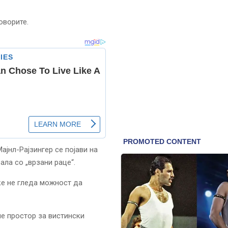
оворите.
јнл-Рајзингер се појави на
ала со „врзани раце“.
еќе не гледа можност да
ме простор за вистински