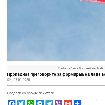
Photo by Carrie Borden/Unsplash
Пропаднаа преговорите за формирање Влада во
ON:
03.01.2025
Сподели со своите пријатели
Facebook
Twitter
WhatsApp
Messenger
Telegram
Viber
Gmail
Share