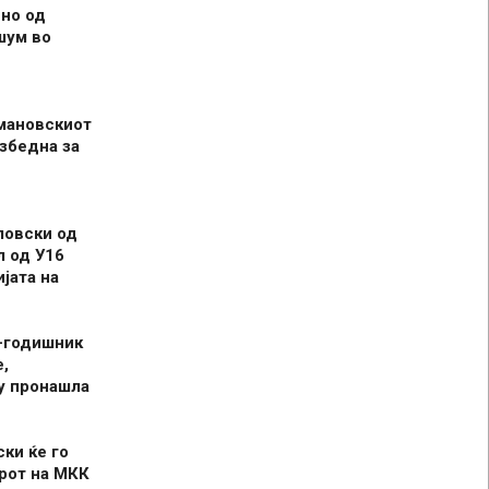
но од
шум во
мановскиот
збедна за
ловски од
л од У16
јата на
-годишник
,
у пронашла
ски ќе го
рот на МКК