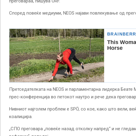
преговараа, пишува ORF.
Според повеќе медиуми, NEOS најави повлекување од прег
Претседателката на NEOS и парламентарна лидерка Беате Ма
прес-конференција во петокот наутро и рече дека преговар
Нивниот најголем проблем е SPÖ, со кое, како што вели, в
коалицира.
„СПО преговара „повеќе назад отколку напред“ и не гледа