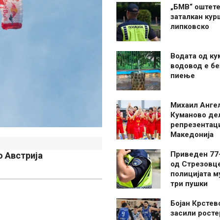
„БМВ“ оштете
заталкан кур
липковско
Водата од ку
водовод е бе
пиење
Михаил Анге
Куманово де
репрезентаци
Македонија
Приведен 77
 Австрија
од Стрезовце
полицијата м
три пушки
Бојан Крстев
засили росте