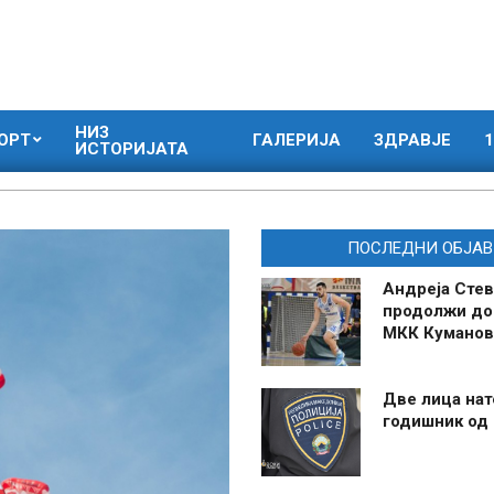
НИЗ
ОРТ
ГАЛЕРИЈА
ЗДРАВЈЕ
1
ИСТОРИЈАТА
ПОСЛЕДНИ ОБЈАВ
Андреја Стев
продолжи до
МКК Куманов
Две лица нат
годишник од