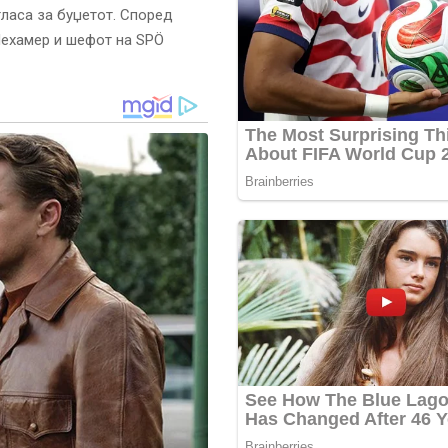
гласа за буџетот. Според
 Нехамер и шефот на SPÖ