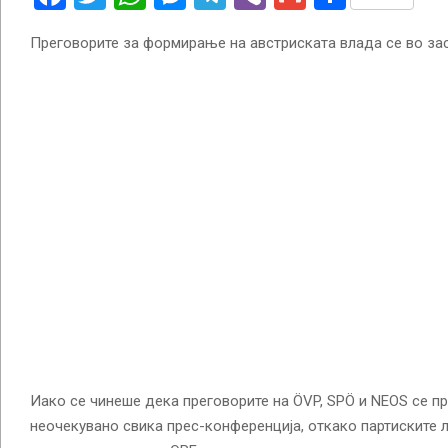
Преговорите за формирање на австриската влада се во зас
Иако се чинеше дека преговорите на ÖVP, SPÖ и NEOS се пр
неочекувано свика прес-конференција, откако партиските 