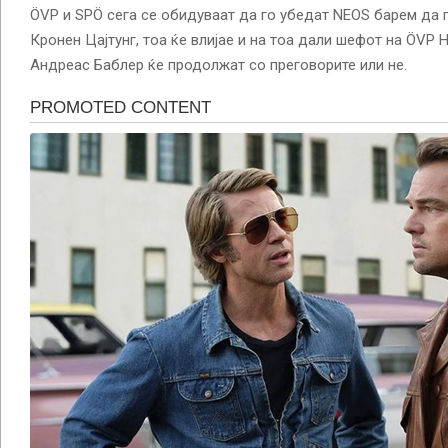
ÖVP и SPÖ сега се обидуваат да го убедат NEOS барем да 
Кронен Цајтунг, тоа ќе влијае и на тоа дали шефот на ÖVP
Андреас Баблер ќе продолжат со преговорите или не.