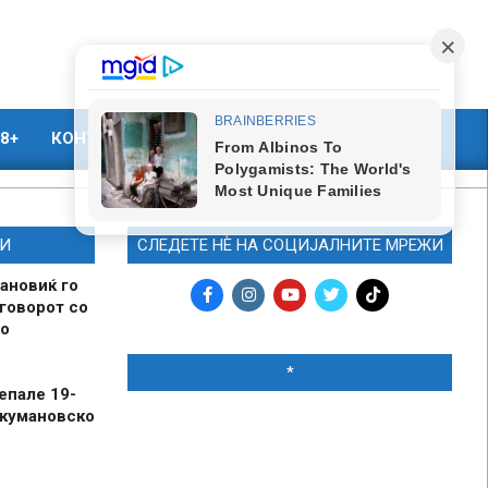
8+
КОНТАКТ
МАРКЕТИНГ
И
СЛЕДЕТЕ НЀ НА СОЦИЈАЛНИТЕ МРЕЖИ
ановиќ го
говорот со
о
*
епале 19-
 кумановско