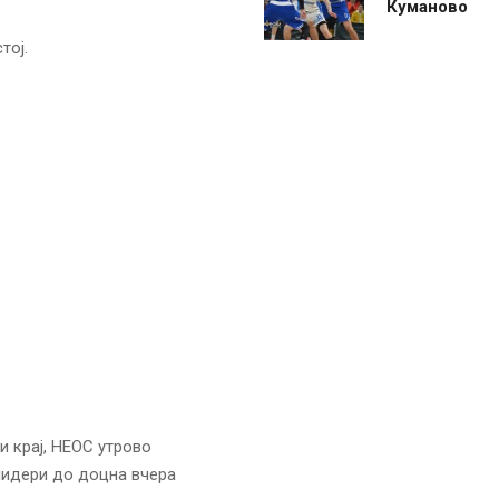
Куманово
тој.
и крај, НЕОС утрово
лидери до доцна вчера