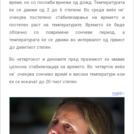
време, но со послаби врнежи од дожд. Температурата
ќе се движи од 2 до 6 степени. Во среда веќе не`
очекува постепено стабилизирање на времето и
постепен раст на температурите. Времето ќе биде
облачно со повремени сончеви период, а
температурата ќе се движи во интервалот од првиот
до деветиот степен.
Во четвртокот и деновите пред празникот ќе имаме
целосна стабилизација на времето. Во четврток веќе
не` очекува сончево време и високи температури кои
ќе се искачат до 20-тиот степен.