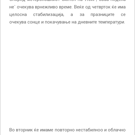
не` очекува врнежливо време. Веќе од четврток ќе има
целосна стабилизација, а за празниците се
очекува сонце и покачување на дневните температури.
Во вторник ќе имаме повторно нестабилноо и облачно