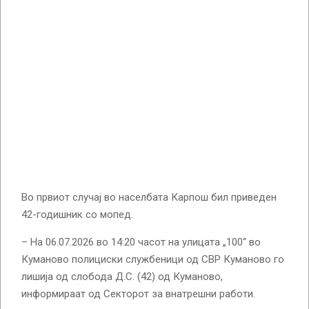
Во првиот случај во населбата Карпош бил приведен
42-годишник со мопед.
– На 06.07.2026 во 14:20 часот на улицата „100“ во
Куманово полициски службеници од СВР Куманово го
лишија од слобода Д.С. (42) од Куманово,
информираат од Секторот за внатрешни работи.