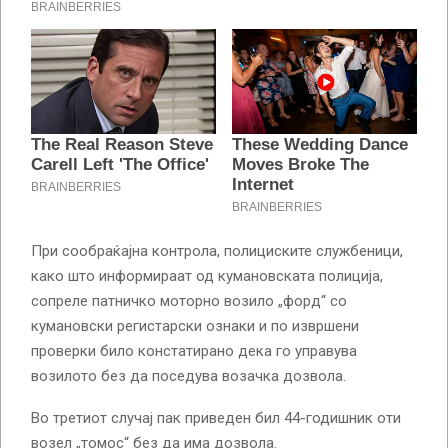
При сообраќајна контрола, полициските службеници,
како што информираат од кумановската полиција,
сопреле патничко моторно возило „форд“ со
кумановски регистарски ознаки и по извршени
проверки било констатирано дека го управува
возилото без да поседува возачка дозвола.
Во третиот случај пак приведен бил 44-годишник оти
возел „томос“ без да има дозвола.