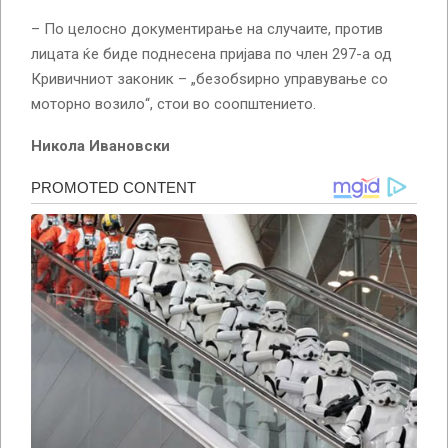
– По целосно документирање на случаите, против
лицата ќе биде поднесена пријава по член 297-а од
Кривичниот законик – „безобѕирно управување со
моторно возило“, стои во соопштението.
Никола Ивановски