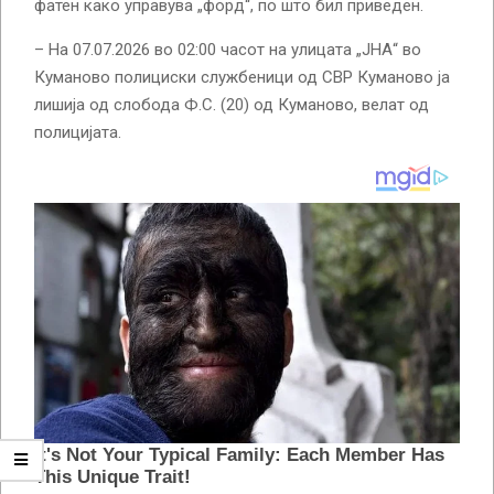
фатен како управува „форд“, по што бил приведен.
– На 07.07.2026 во 02:00 часот на улицата „ЈНА“ во
Куманово полициски службеници од СВР Куманово ја
лишија од слобода Ф.С. (20) од Куманово, велат од
полицијата.