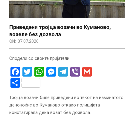
Приведени тројца возачи во Куманово,
возеле без дозвола
ON:
07.07.2026
Сподели со своите пријатели
Facebook
Twitter
WhatsApp
Messenger
Telegram
Viber
Gmail
Share
Тројца возачи биле приведени во текот на изминатото
деноноќие во Куманово откако полицијата
констатирала дека возат без дозвола.