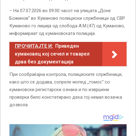
– На 07.07.2026 во 09:00 часот на улицата „Доне
Божинов“ во Куманово полициски службеници од СВР
Куманово го лишија од слобода А.М.(47) од Куманово,
информираат од кумановската полиција.
ПРОЧИТАЈТЕ И:
Приведен
кумановец кој сечел и товарел
дрва без документација
При сообраќајна контрола, полициските службеници,
како што се додава, сопреле мопед „томос“ со
кумановски регистарски ознаки и по извршени
проверки било констатирано дека тој немал возачка
дозвола.