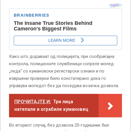
Како што додаваат од полицијата, при сообраќајна
контрола, полициските службеници сопреле мопед
„педа“ со кумановски регистарски ознаки и по
извршени проверки било констатирано дека го
управува мопедот без да поседува возачка дозвола.
ПРОЧИТАЈТЕ И:
Три лица
натепале и ограбиле кумановец
Во вториот случај, без дозвола 20-годишник бил