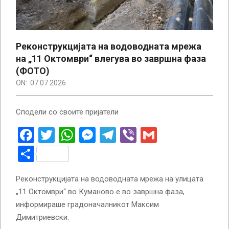
Реконструкцијата на водоводната мрежа
на „11 Октомври“ влегува во завршна фаза
(ФОТО)
ON:
07.07.2026
Сподели со своите пријатели
Facebook
Twitter
WhatsApp
Messenger
Telegram
Viber
Gmail
Share
Реконструкцијата на водоводната мрежа на улицата
„11 Октомври“ во Куманово е во завршна фаза,
информираше градоначалникот Максим
Димитриевски.