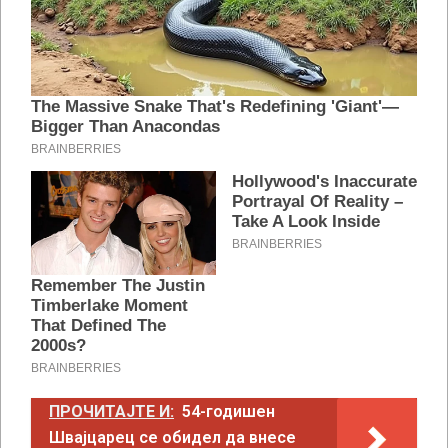
ПРОЧИТАЈТЕ И:
54-годишен
Швајцарец се обидел да внесе