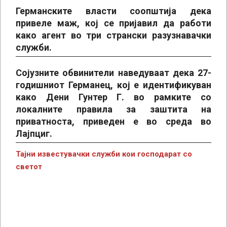
Германските власти соопштија дека
привеле маж, кој се пријавил да работи
како агент во три странски разузнавачки
служби.
Сојузните обвинители наведуваат дека 27-
годишниот Германец, кој е идентификуван
како Дени Гунтер Г. во рамките со
локалните правила за заштита на
приватноста, приведен е во среда во
Лајпциг.
Тајни известувачки служби кои господарат со
светот