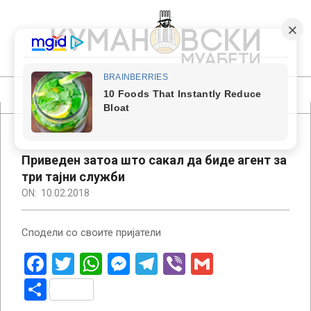
Skip
to
content
КУМАНОВСКИ
МУАБЕТИ
Primary
Navigation
Menu
Приведен затоа што сакал да биде агент за
три тајни служби
ON:
10.02.2018
Сподели со своите пријатели
Facebook
Twitter
WhatsApp
Messenger
Telegram
Viber
Gmail
Share