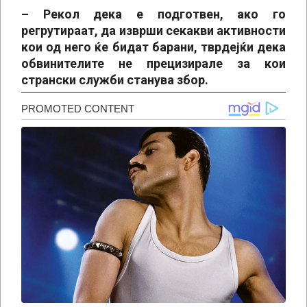
– Рекол дека е подготвен, ако го
регрутираат, да изврши секакви активности
кои од него ќе бидат барани, тврдејќи дека
обвинителите не прецизирале за кои
странски служби станува збор.