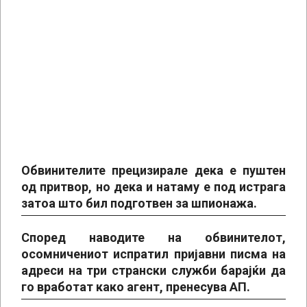
Обвинителите прецизирале дека е пуштен
од притвор, но дека и натаму е под истрага
затоа што бил подготвен за шпионажа.
Според наводите на обвинителот,
осомничениот испратил пријавни писма на
адреси на три странски служби барајќи да
го вработат како агент, пренесува АП.