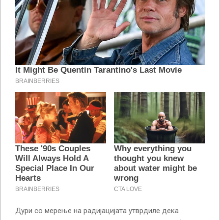
Дури со мерење на радијацијата утврдиле дека