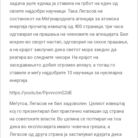
задача уште еднаш ја ставила на грбот на еден од
своите најдобри научници. Така Легасов на
состанокот на Меѓународната агенција за атомска
енергија прочитај извештај од 400 страници, три часа
одговарал на прашања на членовите на агенцијата. Бил
искрен во својот настап, одговорил на секое прашање,
а на крајот заклучил дека светот мора заедно да
реагира во следните чекори. На крајот на
заседавањето добил огромен аплауз, а тогаш го
ставиле и меѓу најдобрите 10 научници за нуклеарна
енергија.
https://youtu.be/PpvvccmG2dE
Меѓутоа, Легасов не бил задоволен. Целиот извештај
кој го презентирал бил практично напишан од страна
на советските власти. Во целина се потпирал на тоа
дека во експлозијата имало човечка грешка, а
Легасов од друга страна ја застапувал идејата дека