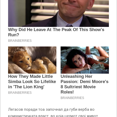
Легасов поради тоа започнал да губи верба во
комунистичката власт во која целиот свој живот