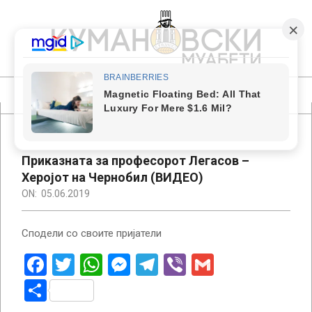
Skip
to
content
КУМАНОВСКИ
МУАБЕТИ
Primary
Navigation
Menu
Приказната за професорот Легасов –
Херојот на Чернобил (ВИДЕО)
ON:
05.06.2019
Сподели со своите пријатели
Facebook
Twitter
WhatsApp
Messenger
Telegram
Viber
Gmail
Share