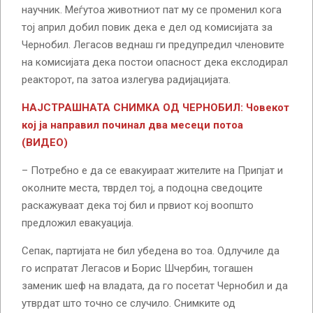
научник. Меѓутоа животниот пат му се променил кога
тој април добил повик дека е дел од комисијата за
Чернобил. Легасов веднаш ги предупредил членовите
на комисијата дека постои опасност дека екслодирал
реакторот, па затоа излегува радијацијата.
НАЈСТРАШНАТА СНИМКА ОД ЧЕРНОБИЛ: Човекот
кој ја направил починал два месеци потоа
(ВИДЕО)
– Потребно е да се евакуираат жителите на Припјат и
околните места, тврдел тој, а подоцна сведоците
раскажуваат дека тој бил и првиот кој воопшто
предложил евакуација.
Сепак, партијата не бил убедена во тоа. Одлучиле да
го испратат Легасов и Борис Шчербин, тогашен
заменик шеф на владата, да го посетат Чернобил и да
утврдат што точно се случило. Снимките од