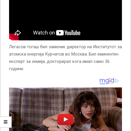
Легасов тогаш бил заменик директор на Институтот за
атомска енергија Курчатов во Москва. Бил еминентен
експерт за хемија, докторирал кога имал само 36
години.