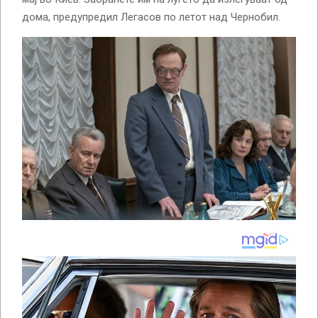
дома, предупредил Легасов по летот над Чернобил.