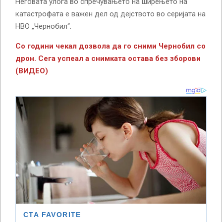
Неговата улога во спречувањето на ширењето на
катастрофата е важен дел од дејството во серијата на
HBO „Чернобил“.
Со години чекал дозвола да го сними Чернобил со
дрон. Сега успеал а снимката остава без зборови
(ВИДЕО)