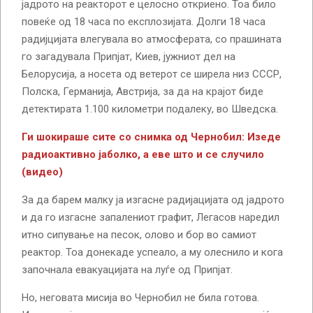
јадрото на реакторот е целосно откриено. Тоа било
повеќе од 18 часа по експлозијата. Долги 18 часа
радијцијата влегувала во атмосферата, со прашината
го загадувала Припјат, Киев, јужниот дел на
Белорусија, а носета од ветерот се ширела низ СССР,
Полска, Германија, Австрија, за да на крајот биде
детектирата 1.100 километри подалеку, во Шведска.
Ги шокираше сите со снимка од Чернобил: Изеде
радиоактивно јаболко, а еве што и се случило
(видео)
За да барем малку ја изгасне радијацијата од јадрото
и да го изгасне запалениот графит, Легасов наредил
итно сипување на песок, олово и бор во самиот
реактор. Тоа донекаде успеало, а му олеснило и кога
започнала евакуацијата на луѓе од Припјат.
Но, неговата мисија во Чернобил не била готова.