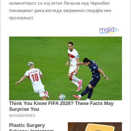
хеликоптерот со кој летал Легасов над Чернобил
покажуваат дека изгледа загрижено гледајќи низ
прозорецот.