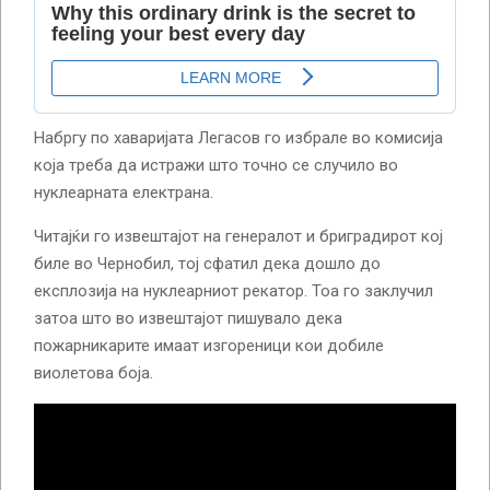
Набргу по хаваријата Легасов го избрале во комисија
која треба да истражи што точно се случило во
нуклеарната електрана.
Читајќи го извештајот на генералот и бриградирот кој
биле во Чернобил, тој сфатил дека дошло до
експлозија на нуклеарниот рекатор. Тоа го заклучил
затоа што во извештајот пишувало дека
пожарникарите имаат изгореници кои добиле
виолетова боја.