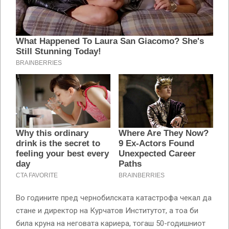
Во годините пред чернобилската катастрофа чекал да
стане и директор на Курчатов Институтот, а тоа би
била круна на неговата кариера, тогаш 50-годишниот