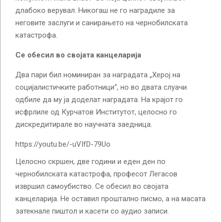
длабоко верувал. Никогаш не го наградиле за
неговите заслуги и санирањето на чернобилската
катастрофа.
Се обесил во својата канцеларија
Два пари бил номиниран за наградата „Херој на
социјалистичките работници“, но во двата слуачи
одбиле да му ја доделат наградата. На крајот го
исфрлиле од Курчатов Институтот, целосно го
дискредитирале во научната заедница.
https://youtu.be/-uVIfD-79Uo
Целосно скршен, две години и еден ден по
чернобилската катастрофа, професот Легасов
извршил самоубиство. Се обесил во својата
канцеларија. Не оставил проштално писмо, а на масата
затекнале пиштол и касети со аудио записи.