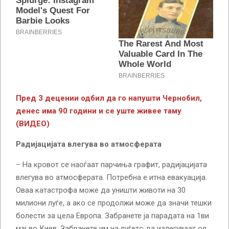
Пред 3 децении одбил да го напушти Чернобил,
денес има 90 години и се уште живее таму
(ВИДЕО)
Радијацијата влегува во атмосферата
– На кровот се наоѓаат парчиња графит, радијацијата
влегува во атмосферата. Потребна е итна евакуација.
Оваа катастрофа може да уништи животи на 30
милиони луѓе, а ако се продолжи може да значи тешки
болести за цела Европа. Забранете ја парадата на 1ви
мај во Киев. Забранете им на луѓето да излегуваат од