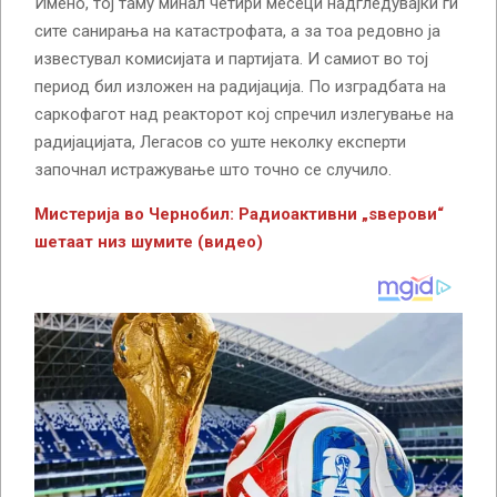
Имено, тој таму минал четири месеци надгледувајќи ги
сите санирања на катастрофата, а за тоа редовно ја
известувал комисијата и партијата. И самиот во тој
период бил изложен на радијација. По изградбата на
саркофагот над реакторот кој спречил излегување на
радијацијата, Легасов со уште неколку експерти
започнал истражување што точно се случило.
Мистерија во Чернобил: Радиоактивни „ѕверови“
шетаат низ шумите (видео)