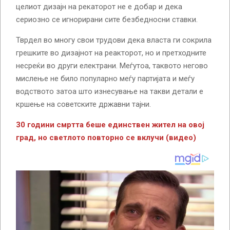
целиот дизајн на рекаторот не е добар и дека
сериозно се игнорирани сите безбедносни ставки.
Тврдел во многу свои трудови дека власта ги сокрила
грешките во дизајнот на реакторот, но и претходните
несреќи во други електрани. Меѓутоа, таквото негово
мислење не било популарно меѓу партијата и меѓу
водството затоа што изнесување на такви детали е
кршење на советските државни тајни.
30 години смртта беше единствен жител на овој
град, но светлото повторно се вклучи (видео)