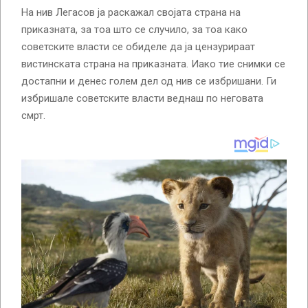
На нив Легасов ја раскажал својата страна на
приказната, за тоа што се случило, за тоа како
советските власти се обиделе да ја цензурираат
вистинската страна на приказната. Иако тие снимки се
достапни и денес голем дел од нив се избришани. Ги
избришале советските власти веднаш по неговата
смрт.