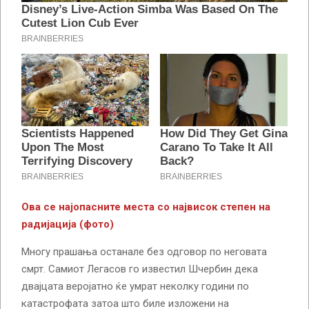
Ова се најопасните места со највисок степен на
радијација (фото)
Многу прашања останале без одговор по неговата
смрт. Самиот Легасов го известил Шчербин дека
двајцата веројатно ќе умрат неколку години по
катастрофата затоа што биле изложени на