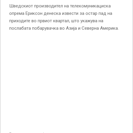
Шведскиот производител на телекомуникациска
опрема Ериксон денеска извести за остар пад на
приходите во првиот квартал, што укажува на
послабата побарувачка во Азија и Северна Америка.