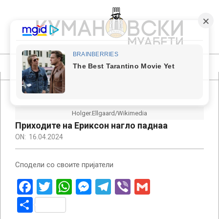
Skip
to
content
КУМАНОВСКИ
МУАБЕТИ
Primary
Navigation
Menu
Holger.Ellgaard/Wikimedia
Приходите на Ериксон нагло паднаа
ON:
16.04.2024
Сподели со своите пријатели
Facebook
Twitter
WhatsApp
Messenger
Telegram
Viber
Gmail
Share