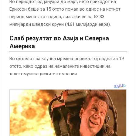
Во периодот од јануари до март, нето приходот на
Ериксон беше за 15 отсто помал во однос на истиот
период минатата година, лизгајќи се на 53,33
милијарди шведски круни (4,61 милијарди евра).
Слаб резултат во Азија и Северна
Америка
Во одделот за клучна мрежна опрема, тој падна за 19
отсто, како одраз на намалените инвестиции на
телекомуникациските компании.