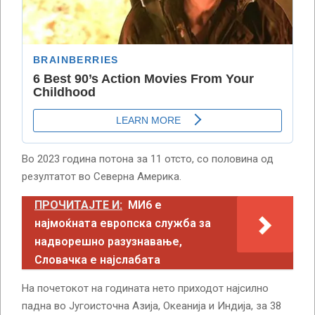
Во 2023 година потона за 11 отсто, со половина од
резултатот во Северна Америка.
ПРОЧИТАЈТЕ И:
МИ6 е
најмоќната европска служба за
надворешно разузнавање,
Словачка е најслабата
На почетокот на годината нето приходот најсилно
падна во Југоисточна Азија, Океанија и Индија, за 38