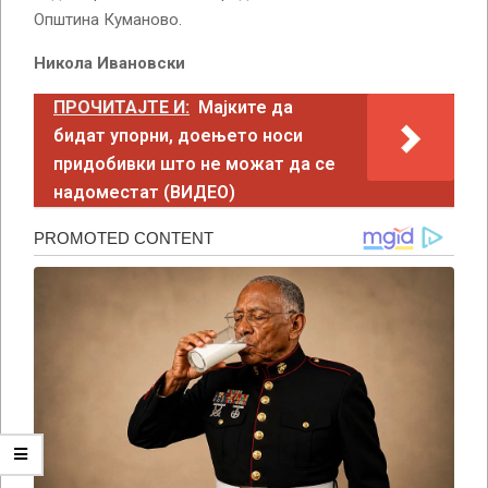
Општина Куманово.
Никола Ивановски
ПРОЧИТАЈТЕ И:
Мајките да
бидат упорни, доењето носи
придобивки што не можат да се
надоместат (ВИДЕО)