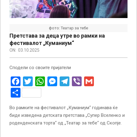
фото: Театар за тебе
Претстава за деца утре во рамки на
фестивалот „Куманиум“
ON:
03.10.2025
Сподели со своите пријатели
Facebook
Twitter
WhatsApp
Messenger
Telegram
Viber
Gmail
Share
Во рамките на фестивалот „Куманиум“ годинава ќе
биде изведена детската претстава „Супер Вселенко и
роденденската торта“ од „Театар за тебе“ од Скопје.