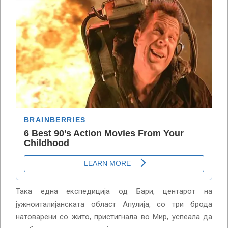
Така една експедиција од Бари, центарот на
јужноиталијанската област Апулија, со три брода
натоварени со жито, пристигнала во Мир, успеала да