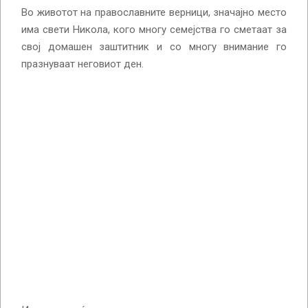
Во животот на православните верници, значајно место
има свети Никола, кого многу семејства го сметаат за
свој домашен заштитник и со многу внимание го
празнуваат неговиот ден.