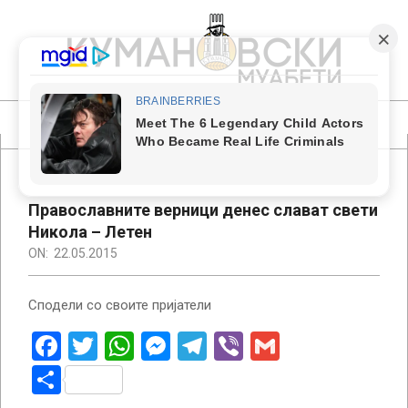
Skip
to
content
КУМАНОВСКИ
МУАБЕТИ
Primary
Navigation
Menu
Православните верници денес слават свети
Никола – Летен
ON:
22.05.2015
Сподели со своите пријатели
Facebook
Twitter
WhatsApp
Messenger
Telegram
Viber
Gmail
Share