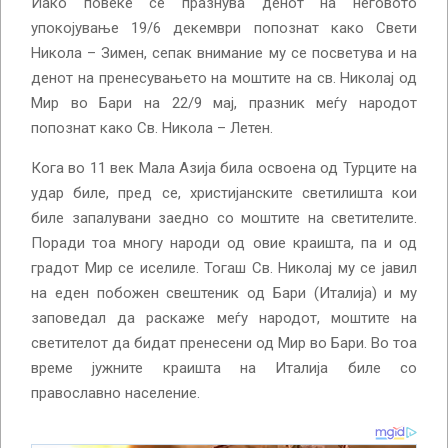
Иако повеќе се празнува денот на неговото
упокојување 19/6 декември попознат како Свети
Никола – Зимен, сепак внимание му се посветува и на
денот на пренесувањето на моштите на св. Николај од
Мир во Бари на 22/9 мај, празник меѓу народот
попознат како Св. Никола – Летен.
Кога во 11 век Мала Азија била освоена од Турците на
удар биле, пред се, христијанските светилишта кои
биле запалувани заедно со моштите на светителите.
Поради тоа многу народи од овие краишта, па и од
градот Мир се иселиле. Тогаш Св. Николај му се јавил
на еден побожен свештеник од Бари (Италија) и му
заповедал да раскаже меѓу народот, моштите на
светителот да бидат пренесени од Мир во Бари. Во тоа
време јужните краишта на Италија биле со
православно население.