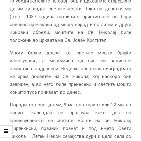
ги убеди жителите на овој град и црковните старешини
да им ги дадат светите мошти. Така на деветти мај
(с.с.) 1087 година патниците пристигнале во бари
свечено пречекани од многу народ и со литии и други
црковни обреди, моштите на Св. Николај биле
положени во црквата на Св. Јован Крстител.
Многу болни дошле кај светите мошти брајќи
исцелување, а многумина од нив си заминале
навистина оздравени. Веднаш започнала изградбата
на храм посветен на Св. Николај кој наскоро бил
завршен, а во него биле пренесени и светите мошти
коишто тука почиваат до денес.
Поради тоа овој датум, 9 мај по стариот или 22 мај по
новиот календар се празнува како ден на
пренесувањето на светите мошти на св. Николај
Мирликиски, празник познат и под името Свети
Никола – Летен. Некои семејства дури и цели села со