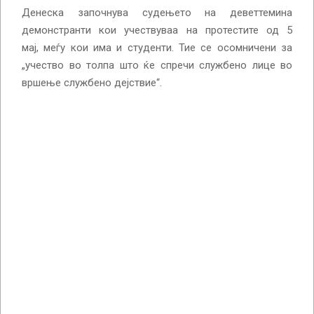
Денеска започнува судењето на деветтемина
демонстранти кои учествуваа на протестите од 5
мај, меѓу кои има и студенти. Тие се осомничени за
„учество во толпа што ќе спречи службено лице во
вршење службено дејствие“.