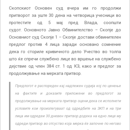
Скопскиот Основен суд вчера им го продолжи
притворот за уште 30 дена на четворица учесници во
протестите од 5 мај пред Влада, соопшти
судот. Основното Јавно Обвинителство – Скопје до
Основниот суд Скопје 1 – Скопје достави обвинителен
предлог против 4 лица заради основано сомнение
дека го сториле кривичното дело Учество во толпа
што ќе спречи службено лице во вршење на службено
дејствие од член 384 ст. 1 од КЗ, како и предлог за
продолжување на мерката притвор.
Предлогот е распореден кај надлежен судија кој по ценење
на фактите и доказите приложени во предлогот за
продолжување на мерката притвор оцени дека се исполнети
условите кои произлегуваат од одредбите на ЗКП и на три
лица им одредеи 30 дневен притвор додека на едно лице му
одреди притвор во отсуство која мерка ќе започне по негово