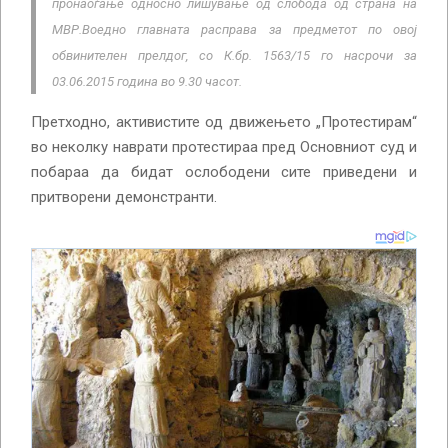
пронаоѓање односно лишување од слобода од страна на
МВР.
Воедно главната расправа за предметот по овој
обвинителен прелдог, со К.бр. 1563/15 го насрочи за
03.06.2015 година во 9.30 часот.
Претходно, активистите од движењето „Протестирам“
во неколку наврати протестираа пред Основниот суд и
побараа да бидат ослободени сите приведени и
притворени демонстранти.