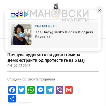
Skip
to
content
КУМАНОВСКИ
МУАБЕТИ
Primary
Navigation
Menu
Почнува судењето на деветтемина
демонстранти од протестите на 5 мај
ON:
22.05.2015
Сподели со своите пријатели
Facebook
Twitter
WhatsApp
Messenger
Telegram
Viber
Gmail
Share