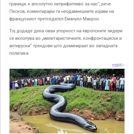
граници, е апсолутно неприфатливо за нас“, рече
Песков, коментирајќи ги неодамнешните изјави на
францускиот претседател Емануел Макрон.
Тој додаде дека оваа упорност на европските лидери
се вклопува во „милитаристичките, конфронтациски и
антируски“ трендови што доминираат во западната
политика.