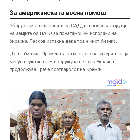
За американската воена помош
Зборувајќи за плановите на САД да продаваат оружје
на земјите од НАТО за понатамошни испораки на
Украина, Песков истакна дека тоа е чист бизнис.
„Тоа е бизнис. Промената на местото на актерите не ја
менува суштината – вооружувањето на Украина
продолжува“, рече портпаролот на Кремљ.