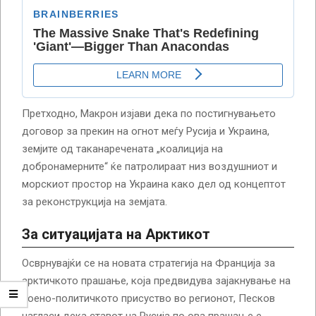
Претходно, Макрон изјави дека по постигнувањето
договор за прекин на огнот меѓу Русија и Украина,
земјите од таканаречената „коалиција на
добронамерните“ ќе патролираат низ воздушниот и
морскиот простор на Украина како дел од концептот
за реконструкција на земјата.
За ситуацијата на Арктикот
Осврнувајќи се на новата стратегија на Франција за
арктичкото прашање, која предвидува зајакнување на
воено-политичкото присуство во регионот, Песков
нагласи дека ставот на Русија по ова прашање е