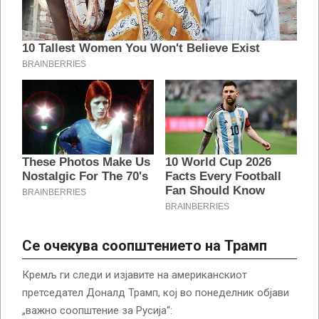
Се очекува соопштението на Трамп
Кремљ ги следи и изјавите на американскиот
претседател Доналд Трамп, кој во понеделник објави
„важно соопштение за Русија“: