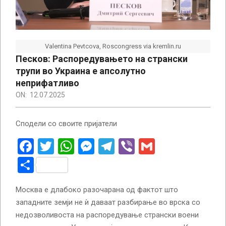
Valentina Pevtcova, Roscongress via kremlin.ru
Песков: Распоредувањето на странски
трупи во Украина е апсолутно
неприфатливо
ON:
12.07.2025
Сподели со своите пријатели
Facebook
Twitter
WhatsApp
Messenger
Telegram
Viber
Gmail
Share
Москва е длабоко разочарана од фактот што
западните земји не ѝ даваат разбирање во врска со
недозволивоста на распоредување странски воени