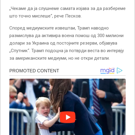
„Чекаме да ја слушнеме самата изјава за да разбереме
што точно мислеше“, рече Песков.
Според медиумските извештаи, Трамп наводно
размислува да активира воена помош од 300 милиони
долари за Украина од постојните резерви, објавува
„Спутник“. Трамп подоцна ја потврди веста во интервју
за американските медиуми, но не откри детали.