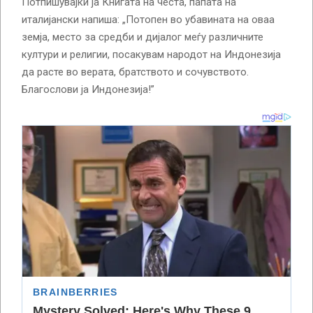
Потпишувајќи ја Книгата на честа, папата на
италијански напиша: „Потопен во убавината на оваа
земја, место за средби и дијалог меѓу различните
култури и религии, посакувам народот на Индонезија
да расте во верата, братството и сочувството.
Благослови ја Индонезија!”