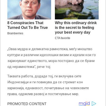
„Оваа мудра и деликатна рамнотежа, меѓу мноштво
култури и различни идеолошки визии и идеали кои го
зајакнуваат единството, мора постојано да се брани
од нерамнотежа“, рече тој.
Таквата работа, додаде тој, ги вклучува сите
Индонезијци и ги повикува да се стремат кон
хармонија, еднаквост, почитување на човековите
права, одржлив развој и постигнување мир.