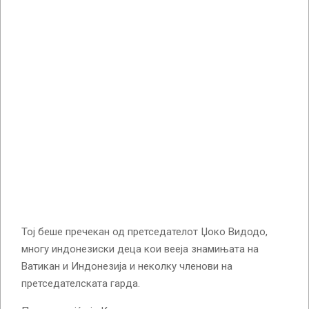
Тој беше пречекан од претседателот Џоко Видодо,
многу индонезиски деца кои вееја знамињата на
Ватикан и Индонезија и неколку членови на
претседателската гарда.