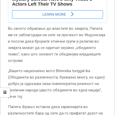
Во своето обраќање до властите во земјата, Папата
им се заблагодари на сите за пречекот во Индонезија
и посочи дека бројните етнички групи и религии во
земјата можат да се наречат нејзино „обединето
ткиво“, како што океанот ги обединува илјадниците
острови.
„Вашето национално мото Bhinneka tunggal ika
(Обединети во различноста, буквално многу, но еден)
добро ја одразува оваа повеќекратна реалност на
различни народи цврсто обединети во една нација“,
рече тој.
Папата Фрањо истакна дека хармонијата во
различностите бара од сите да го прифатат духот на