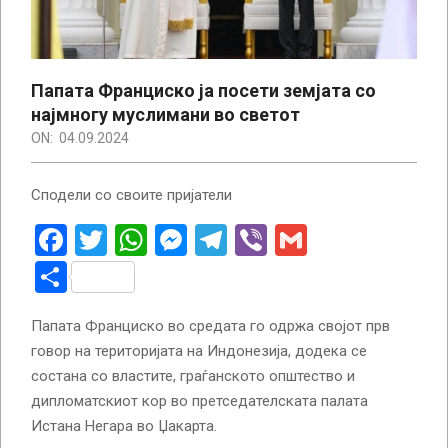
Папата Франциско ја посети земјата со
најмногу муслимани во светот
ON:
04.09.2024
Сподели со своите пријатели
Facebook
Twitter
WhatsApp
Messenger
Telegram
Viber
Gmail
Share
Папата Франциско во средата го одржа својот прв
говор на територијата на Индонезија, додека се
состана со властите, граѓанското општество и
дипломатскиот кор во претседателската палата
Истана Негара во Џакарта.