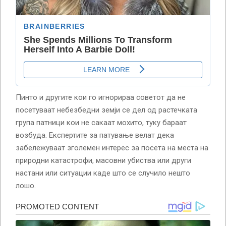
Пинто и другите кои го игнорираа советот да не
посетуваат небезбедни земји се дел од растечката
група патници кои не сакаат мохито, туку бараат
возбуда. Експертите за патување велат дека
забележуваат зголемен интерес за посета на места на
природни катастрофи, масовни убиства или други
настани или ситуации каде што се случило нешто
лошо.