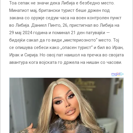
Тоа сепак не значи дека Либија е безбедно место.
Минатиот мај, британски турист беше држен под
закана со оружје седум часа на воен контролен пункт
во Либија. Даниел Пинто, 26, пристигнал во Либија на
29 мај 2024 година и поминал 21 ден патувајќи —
бидејќи сакал да го види „мистериозното“ место. Тој
се опишува себеси како „опасен турист“ и бил во Иран,
Ирак и Сирија. Но овој пат наишол на пречка во својата
авантура кога војската го држела на нишан со часови.