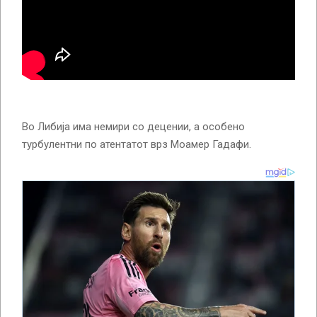
Во Либија има немири со децении, а особено
турбулентни по атентатот врз Моамер Гадафи.