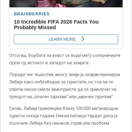
Оттогаш, борбата за власт се води меѓу соперничките
групи од истокот и западот на земјата.
Поради тие тешкотии, многу земји ја окарактеризираа
Либија како небезбедна за туристите, но тоа не ги
спречи некои смели авантуристи да се приклучат на
трендот на „опасен туризам“ или „мрачен туризам“.
Сепак, Либија привлекува близу 100.000 меѓународни
туристи секоја година. Некои патници тврдат дека ја
посетиле Либија без никаков страв или проблем.