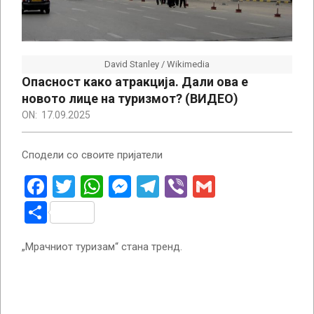
David Stanley / Wikimedia
Опасност како атракција. Дали ова е
новото лице на туризмот? (ВИДЕО)
ON:
17.09.2025
Сподели со своите пријатели
Facebook
Twitter
WhatsApp
Messenger
Telegram
Viber
Gmail
Share
„Мрачниот туризам“ стана тренд.