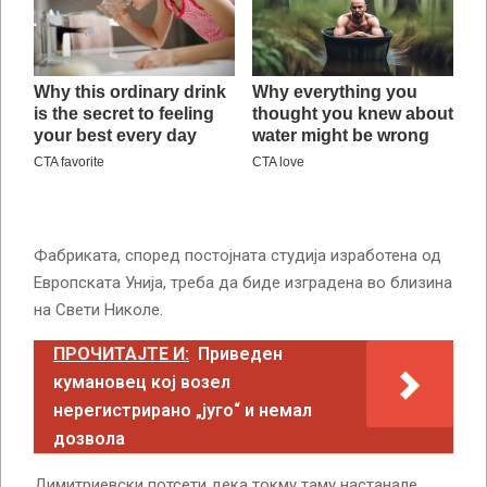
Фабриката, според постојната студија изработена од
Европската Унија, треба да биде изградена во близина
на Свети Николе.
ПРОЧИТАЈТЕ И:
Приведен
кумановец кој возел
нерегистрирано „југо“ и немал
дозвола
Димитриевски потсети дека токму таму настанале