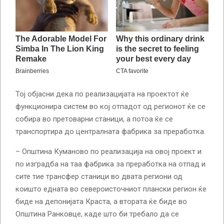
Тој објасни дека по реализацијата на проектот ќе
функционира систем во кој отпадот од регионот ќе се
собира во претоварни станици, а потоа ќе се
транспортира до централната фабрика за преработка.
– Општина Куманово по реализација на овој проект и
по изградба на таа фабрика за преработка на отпад и
сите тие трансфер станици во двата региони од
коишто едната во североисточниот плански регион ќе
биде на депонијата Краста, а втората ќе биде во
Општина Ранковце, каде што би требало да се