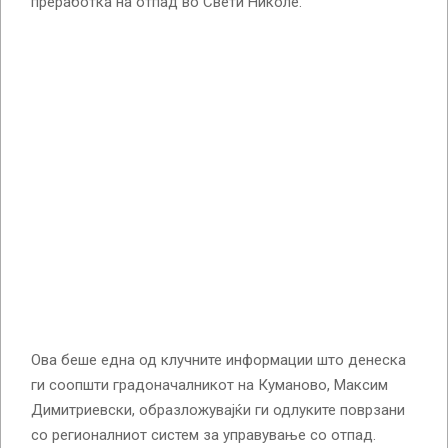
преработка на отпад во Свети Николе.
Ова беше една од клучните информации што денеска
ги соопшти градоначалникот на Куманово, Максим
Димитриевски, образложувајќи ги одлуките поврзани
со регионалниот систем за управување со отпад.