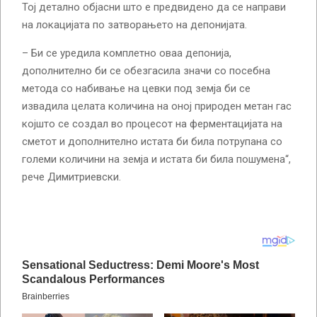
Тој детално објасни што е предвидено да се направи
на локацијата по затворањето на депонијата.
– Би се уредила комплетно оваа депонија,
дополнително би се обезгасила значи со посебна
метода со набивање на цевки под земја би се
извадила целата количина на оној природен метан гас
којшто се создал во процесот на ферментацијата на
сметот и дополнително истата би била потрупана со
големи количини на земја и истата би била пошумена“,
рече Димитриевски.