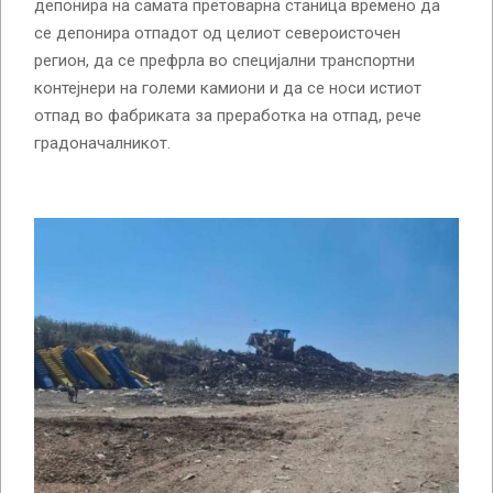
депонира на самата претоварна станица времено да
се депонира отпадот од целиот североисточен
регион, да се префрла во специјални транспортни
контејнери на големи камиони и да се носи истиот
отпад во фабриката за преработка на отпад, рече
градоначалникот.