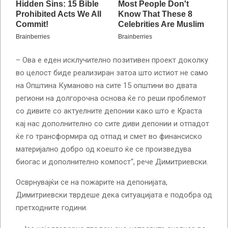
– Ова е еден исклучително позитивен проект доколку
во целост биде реализиран затоа што истиот не само
на Општина Куманово на сите 15 општини во двата
региони на долгорочна основа ќе го реши проблемот
со дивите со актуелните депонии како што е Краста
кај нас дополнително со сите диви депонии и отпадот
ќе го трансформира од отпад и смет во финансиско
материјално добро од коешто ќе се произведува
биогас и дополнително компост“, рече Димитриевски.
Осврнувајќи се на пожарите на депонијата,
Димитриевски тврдеше дека ситуацијата е подобра од
претходните години.