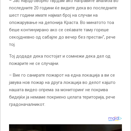
– Јас најодговорно тврдам ако направите анализа во
последните 20 години ќе видите дека во последните
шест години имате најмал број на случаи на
опожарување на депонија Краста. Во минатото тоа
беше континуирано ако се сеќавате таму гореше
секојдневно од сабајле до вечер без престан“, рече
тој.
Тој додаде дека постојат и сомнежи дека дел од
пожарите не се случајни.
– Вие го санирате пожарот на една локација а ви се
јавува нов пожар на друга локација во делот кајшто
нашата видео опрема за мониторинг не покрива
бидејќи ја немаме покриено целата територија, рече
градоначалникот.