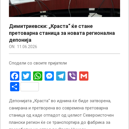
Димитриевски: „Краста“ ќе стане
претоварна станица за новата регионална
депонија
ON:
11.06.2026
Сподели со своите пријатели
Facebook
Twitter
WhatsApp
Messenger
Telegram
Viber
Gmail
Share
Депонијата „Краста“ во иднина ќе биде затворена,
санирана и претворена во современа претоварна
станица од каде отпадот од целиот Североисточен
плански регион ќе се транспортира до фабрика за