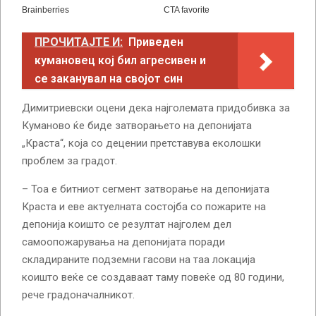
ПРОЧИТАЈТЕ И:
Приведен
кумановец кој бил агресивен и
се заканувал на својот син
Димитриевски оцени дека најголемата придобивка за
Куманово ќе биде затворањето на депонијата
„Краста“, која со децении претставува еколошки
проблем за градот.
– Тоа е битниот сегмент затворање на депонијата
Краста и еве актуелната состојба со пожарите на
депонија коишто се резултат најголем дел
самоопожарувања на депонијата поради
складираните подземни гасови на таа локација
коишто веќе се создаваат таму повеќе од 80 години,
рече градоначалникот.