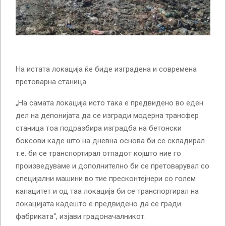
На истата локација ќе биде изградена и современа
претоварна станица.
„На самата локација исто така е предвидено во еден
дел на депонијата да се изгради модерна трансфер
станица тоа подразбира изградба на бетонски
боксови каде што на дневна основа би се складирал
т.е. би се транспортирал отпадот којшто ние го
произведуваме и дополнително би се претоварувал со
специјални машини во тие пресконтејнери со голем
капацитет и од таа локација би се транспортирал на
локацијата кадешто е предвидено да се гради
фабриката“, изјави градоначалникот.