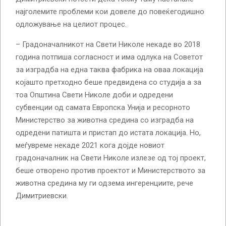
најголемите проблеми кои довеле до повеќегодишно
одложување на целиот процес.
– Градоначалникот на Свети Николе некаде во 2018
година потпиша согласност и има одлука на Советот
за изградба на една таква фабрика на оваа локација
којашто претходно беше предвидена со студија а за
тоа Општина Свети Николе доби и одредени
субвенции од самата Европска Унија и ресорното
Министерство за животна средина со изградба на
одредени патишта и пристап до истата локација. Но,
меѓувреме некаде 2021 кога дојде новиот
градоначалник на Свети Николе излезе од тој проект,
беше отворено против проектот и Министерството за
животна средина му ги одзема ингеренциите, рече
Димитриевски.