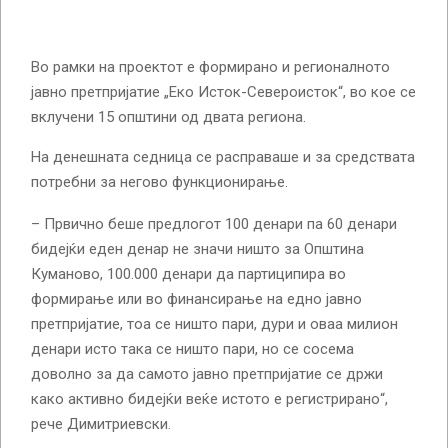
Во рамки на проектот е формирано и регионалното
јавно претпријатие „Еко Исток-Североисток“, во кое се
вклучени 15 општини од двата региона.
На денешната седница се расправаше и за средствата
потребни за негово функционирање.
– Првично беше предлогот 100 денари па 60 денари
бидејќи еден денар не значи ништо за Општина
Куманово, 100.000 денари да партиципира во
формирање или во финансирање на едно јавно
претпријатие, тоа се ништо пари, дури и оваа милион
денари исто така се ништо пари, но се сосема
доволно за да самото јавно претпријатие се држи
како активно бидејќи веќе истото е регистрирано“,
рече Димитриевски.