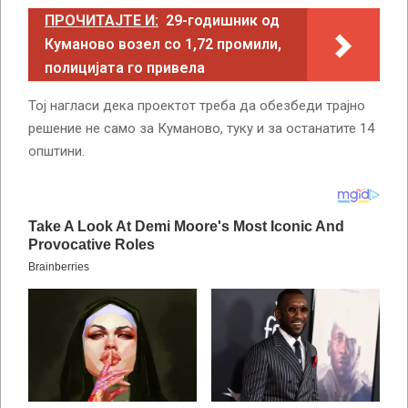
ПРОЧИТАЈТЕ И:
29-годишник од
Куманово возел со 1,72 промили,
полицијата го привела
Тој нагласи дека проектот треба да обезбеди трајно
решение не само за Куманово, туку и за останатите 14
општини.