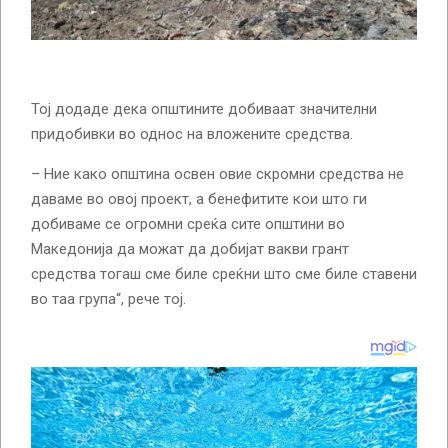
Тој додаде дека општините добиваат значителни
придобивки во однос на вложените средства.
– Ние како општина освен овие скромни средства не
даваме во овој проект, а бенефитите кои што ги
добиваме се огромни среќа сите општини во
Македонија да можат да добијат вакви грант
средства тогаш сме биле среќни што сме биле ставени
во таа група“, рече тој.