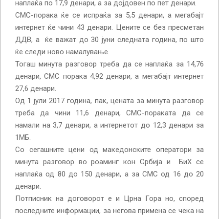
наплаќа по 17,9 денари, а за дојдовен по пет денари.
СМС-порака ќе се испраќа за 5,5 денари, а мегабајт
интернет ќе чини 43 денари. Цените се без пресметан
ДДВ, а ќе важат до 30 јуни следната година, по што
ќе следи ново намалување.
Тогаш минута разговор треба да се наплаќа за 14,76
денари, СМС порака 4,92 денари, а мегабајт интернет
27,6 денари.
Од 1 јули 2017 година, пак, цената за минута разговор
треба да чини 11,6 денари, СМС-пораката да се
намали на 3,7 денари, а интернетот до 12,3 денари за
1МБ.
Со сегашните цени од македонските оператори за
минута разговор во роаминг кон Србија и БиХ се
наплаќа од 80 до 150 денари, а за СМС од 16 до 20
денари.
Потписник на договорот е и Црна Гора но, според
последните информации, за негова примена се чека на