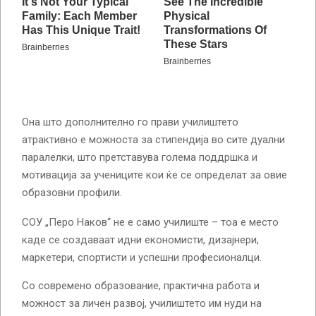
Она што дополнително го прави училиштето
атрактивно е можноста за стипендија во сите дуални
паралелки, што претставува голема поддршка и
мотивација за учениците кои ќе се определат за овие
образовни профили.
СОУ „Перо Наков“ не е само училиште – тоа е место
каде се создаваат идни економисти, дизајнери,
маркетери, спортисти и успешни професионалци.
Со современо образование, практична работа и
можност за личен развој, училиштето им нуди на