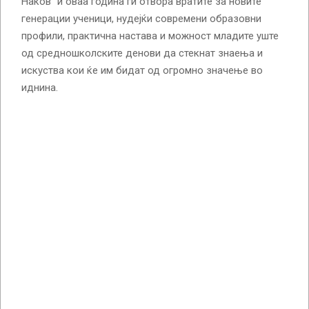
Наков“ и оваа година ги отвора вратите за новите
генерации ученици, нудејќи современи образовни
профили, практична настава и можност младите уште
од средношколските денови да стекнат знаења и
искуства кои ќе им бидат од огромно значење во
иднина.