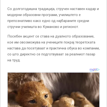
Со долгогодишна традиција, стручен наставен кадар и
модерни образовни програми, училиштето е
препознатливо како едно од најбараните средни
стручни училишта во Куманово и регионот.
Посебен акцент се става на дуалното образование,
кое им овозможува на учениците покрај теоретската
настава да посетуваат и практична обука во компании,
со што директно се подготвуваат за реалниот пазар
на труд.