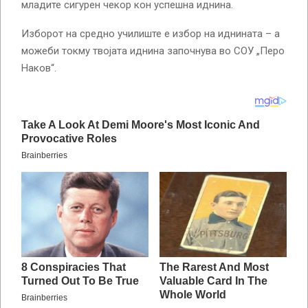
младите сигурен чекор кон успешна иднина.
Изборот на средно училиште е избор на иднината – а
можеби токму твојата иднина започнува во СОУ „Перо
Наков“.