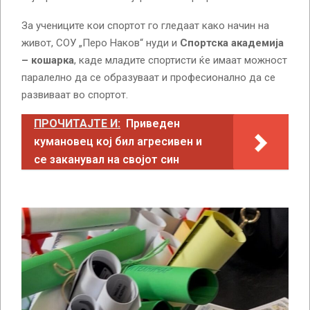
За учениците кои спортот го гледаат како начин на
живот, СОУ „Перо Наков“ нуди и
Спортска академија
– кошарка
, каде младите спортисти ќе имаат можност
паралелно да се образуваат и професионално да се
развиваат во спортот.
ПРОЧИТАЈТЕ И:
Приведен
кумановец кој бил агресивен и
се заканувал на својот син