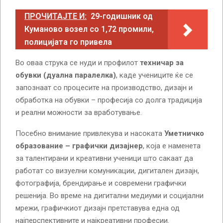
ПРОЧИТАЈТЕ И:
29-годишник од
Куманово возел со 1,72 промили,
полицијата го привела
Во оваа струка се нуди и профилот
техничар за
обувки (дуална паралелка)
, каде учениците ќе се
запознаат со процесите на производство, дизајн и
обработка на обувки – професија со долга традиција
и реални можности за вработување.
Посебно внимание привлекува и насоката
Уметничко
образование – графички дизајнер
, која е наменета
за талентирани и креативни ученици што сакаат да
работат со визуелни комуникации, дигитален дизајн,
фотографија, брендирање и современи графички
решенија. Во време на дигитални медиуми и социјални
мрежи, графичкиот дизајн претставува една од
најперспективните и најкреативни професии.