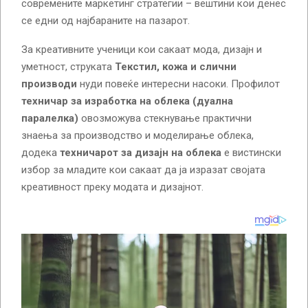
современите маркетинг стратегии – вештини кои денес
се едни од најбараните на пазарот.
За креативните ученици кои сакаат мода, дизајн и
уметност, струката
Текстил, кожа и слични
производи
нуди повеќе интересни насоки. Профилот
техничар за изработка на облека (дуална
паралелка)
овозможува стекнување практични
знаења за производство и моделирање облека,
додека
техничарот за дизајн на облека
е вистински
избор за младите кои сакаат да ја изразат својата
креативност преку модата и дизајнот.