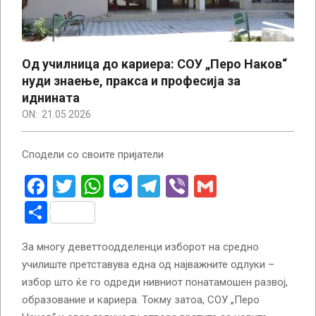
Од училница до кариера: СОУ „Перо Наков“
нуди знаење, пракса и професија за
иднината
ON:
21.05.2026
Сподели со своите пријатели
Facebook
Twitter
WhatsApp
Messenger
Telegram
Viber
Gmail
Share
За многу деветтоодделенци изборот на средно
училиште претставува една од најважните одлуки –
избор што ќе го одреди нивниот понатамошен развој,
образование и кариера. Токму затоа, СОУ „Перо