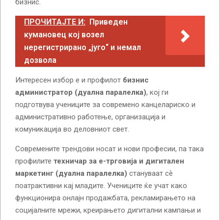
бизнис.
ПРОЧИТАЈТЕ И:
Приведен
кумановец кој возел
нерегистрирано „југо“ и немал
дозвола
Интересен избор е и профилот
бизнис
администратор (дуална паралелка)
, кој ги
подготвува учениците за современо канцелариско и
административно работење, организација и
комуникација во деловниот свет.
Современите трендови носат и нови професии, па така
профилите
техничар за е-трговија и дигитален
маркетинг (дуална паралелка)
стануваат сѐ
поатрактивни кај младите. Учениците ќе учат како
функционира онлајн продажбата, рекламирањето на
социјалните мрежи, креирањето дигитални кампањи и