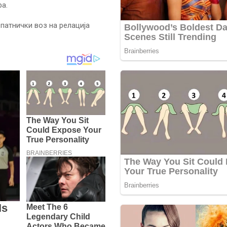
ра.
патнички воз на релација