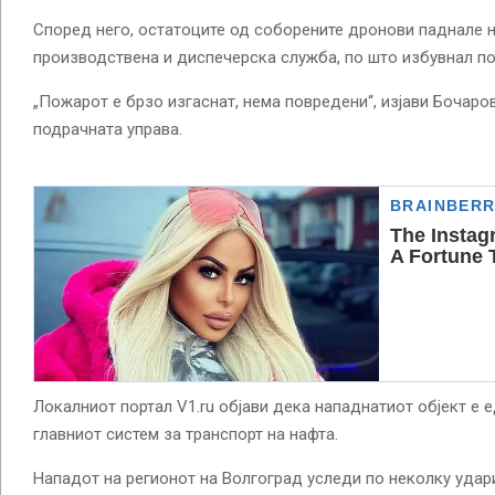
Според него, остатоците од соборените дронови паднале н
производствена и диспечерска служба, по што избувнал п
„Пожарот е брзо изгаснат, нема повредени“, изјави Бочаро
подрачната управа.
Локалниот портал V1.ru објави дека нападнатиот објект е 
главниот систем за транспорт на нафта.
Нападот на регионот на Волгоград уследи по неколку удар