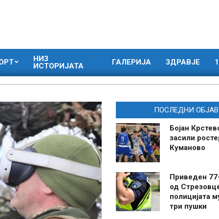
НИЗ
ОРТ
ГАЛЕРИЈА
ЗДРАВЈЕ
1
ИСТОРИЈАТА
ПОСЛЕДНИ ОБЈАВ
Бојан Крстев
засили росте
Куманово
Приведен 77
од Стрезовце
полицијата м
три пушки