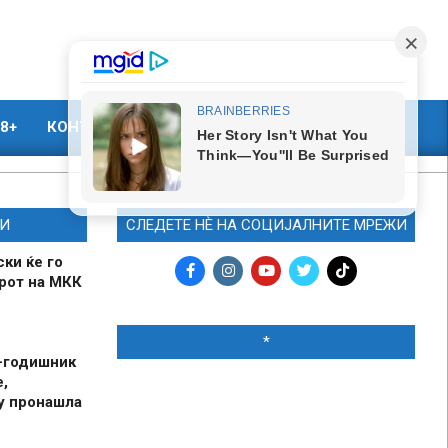
8+
КОНТАКТ
МАРКЕТИНГ
И
СЛЕДЕТЕ НЀ НА СОЦИЈАЛНИТЕ МРЕЖИ
ски ќе го
рот на МКК
*
-годишник
,
у пронашла