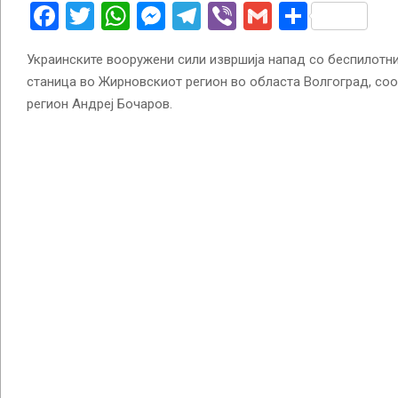
Facebook
Twitter
WhatsApp
Messenger
Telegram
Viber
Gmail
Share
Украинските вооружени сили извршија напад со беспилотни
станица во Жирновскиот регион во областа Волгоград, соо
регион Андреј Бочаров.