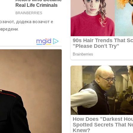
озачот, додека возачот е
овредени.