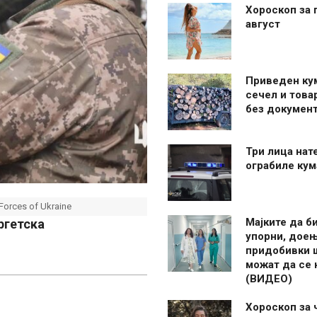
Хороскоп за 
август
Приведен ку
сечел и това
без документ
Три лица нат
ограбиле ку
Forces of Ukraine
Мајките да б
ргетска
упорни, дое
придобивки 
можат да се
(ВИДЕО)
Хороскоп за 