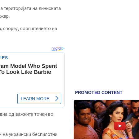
а територијата на линиската
ожар.
в, според соопштението на
една од важните точки во
и на украински беспилотни