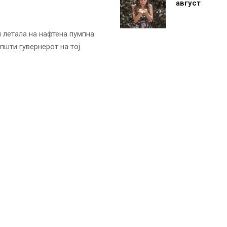
август
 летала на нафтена пумпна
пшти гувернерот на тој