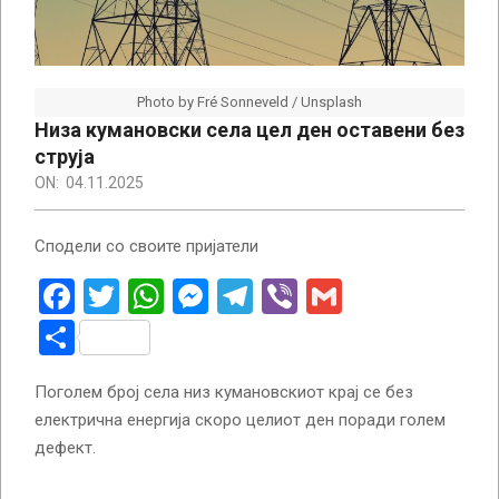
Photo by Fré Sonneveld / Unsplash
Низа кумановски села цел ден оставени без
струја
ON:
04.11.2025
Сподели со своите пријатели
Facebook
Twitter
WhatsApp
Messenger
Telegram
Viber
Gmail
Share
Поголем број села низ кумановскиот крај се без
електрична енергија скоро целиот ден поради голем
дефект.