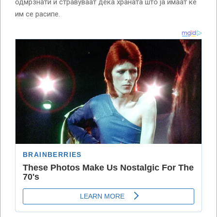
одмрзнати и стравуваат дека храната што ја имаат ќе
им се расипе.