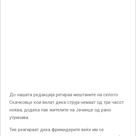
До нашата редакција регираа мештаните на селото
Скачковце кои велат дека струја немаат од три часот
ноќва, додека пак жителите на Јачинце од рано
утринава.
Тие реагираат дека фрижидерите веќе им се