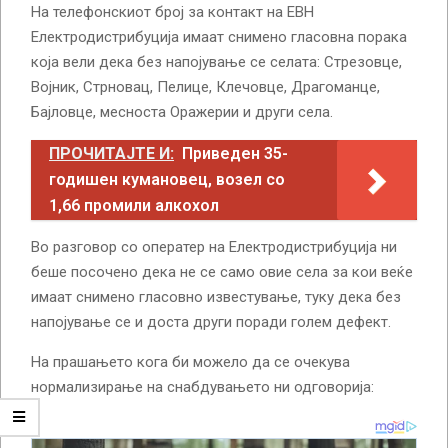
На телефонскиот број за контакт на ЕВН
Електродистрибуција имаат снимено гласовна порака
која вели дека без напојување се селата: Стрезовце,
Војник, Стрновац, Пелице, Клечовце, Драгоманце,
Бајловце, месноста Оражерии и други села.
ПРОЧИТАЈТЕ И:
Приведен 35-
годишен кумановец, возел со
1,66 промили алкохол
Во разговор со оператер на Електродистрибуција ни
беше посочено дека не се само овие села за кои веќе
имаат снимено гласовно известување, туку дека без
напојување се и доста други поради голем дефект.
На прашањето кога би можело да се очекува
нормализирање на снабдувањето ни одговорија: