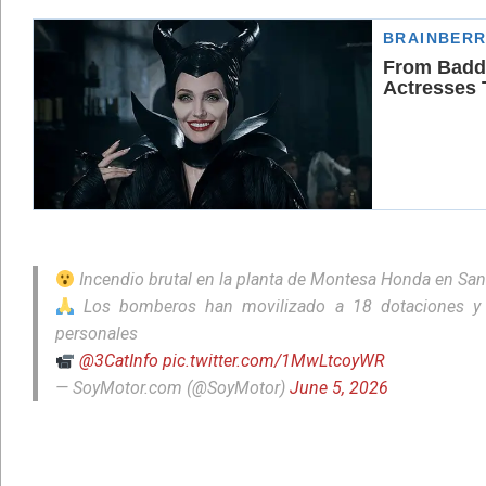
Incendio brutal en la planta de Montesa Honda en Sa
Los bomberos han movilizado a 18 dotaciones y 
personales
@3CatInfo
pic.twitter.com/1MwLtcoyWR
— SoyMotor.com (@SoyMotor)
June 5, 2026