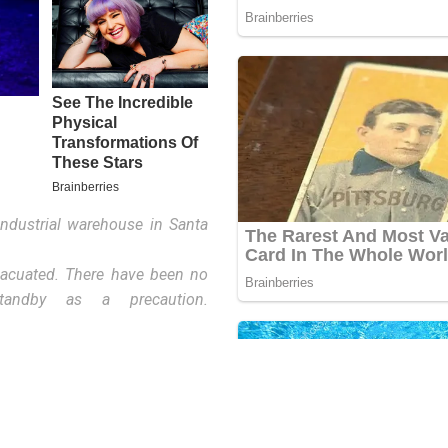
industrial warehouse in Santa
vacuated. There have been no
tandby as a precaution.
една близина на главниот