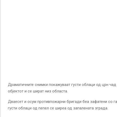
Драматичните снимки покажуваат густи облаци од црн чад 
објектот и се шират низ областа.
Дваесет и осум противпожарни бригади беа зафатени со г
густи облаци од пепел се ширеа од запалената зграда.