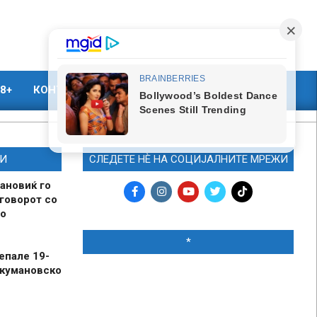
8+
КОНТАКТ
МАРКЕТИНГ
И
СЛЕДЕТЕ НЀ НА СОЦИЈАЛНИТЕ МРЕЖИ
ановиќ го
говорот со
о
*
епале 19-
 кумановско