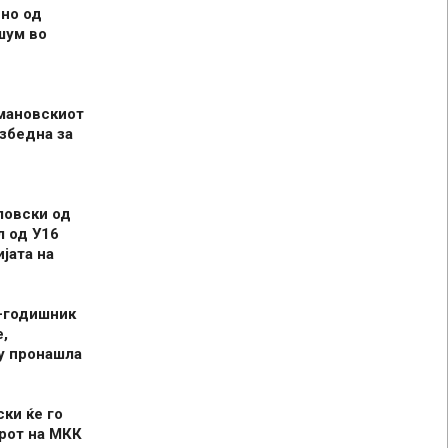
но од
шум во
мановскиот
збедна за
ловски од
л од У16
јата на
-годишник
,
у пронашла
ски ќе го
рот на МКК