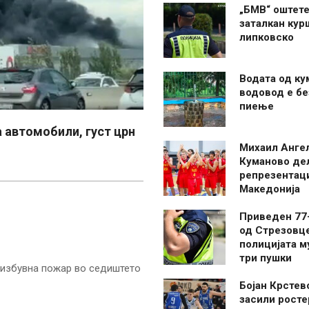
„БМВ“ оштете
заталкан кур
липковско
Водата од ку
водовод е бе
пиење
автомобили, густ црн
Михаил Анге
Куманово де
репрезентаци
Македонија
Приведен 77
од Стрезовце
полицијата м
три пушки
 избувна пожар во седиштето
Бојан Крстев
засили росте