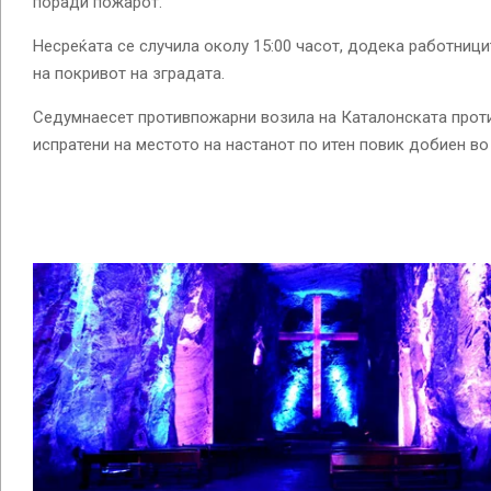
поради пожарот.
Несреќата се случила околу 15:00 часот, додека работниц
на покривот на зградата.
Седумнаесет противпожарни возила на Каталонската прот
испратени на местото на настанот по итен повик добиен во 