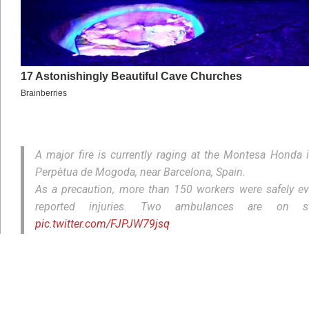
A major fire is currently raging at the Montesa Honda 
Perpètua de Mogoda, near Barcelona, Spain.
As a precaution, more than 150 workers were safely e
reported injuries. Two ambulances are on s
pic.twitter.com/FJPJW79jsq
— T_CAS videos (@tecas2000)
June 5, 2026
Објектот во Санта Перпетуа де Могода се наоѓа во непоср