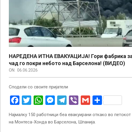
НАРЕДЕНА ИТНА ЕВАКУАЦИЈА! Гори фабрика за 
чад го покри небото над Барселона! (ВИДЕО)
ON:
06.06.2026
Сподели со своите пријатели
Facebook
Twitter
WhatsApp
Messenger
Telegram
Viber
Gmail
Share
Најмалку 150 работници беа евакуирани откако во петокот
на Монтеса-Хонда во Барселона, Шпанија.