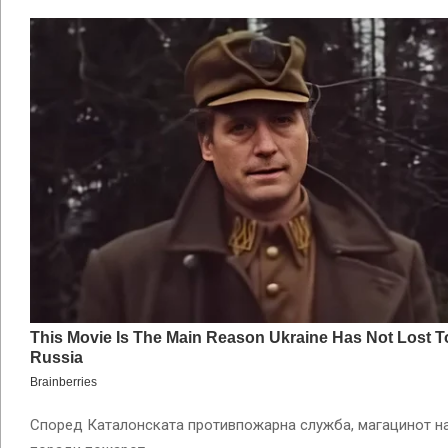
Според Каталонската противпожарна служба, магацинот на