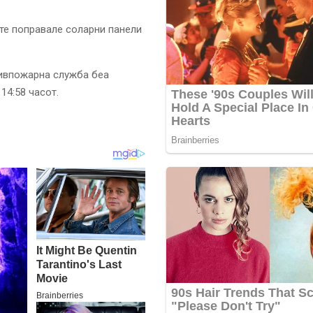
ите поправале соларни панели
ивпожарна служба беа
14:58 часот.