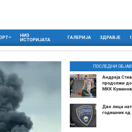
НИЗ
ОРТ
ГАЛЕРИЈА
ЗДРАВЈЕ
1
ИСТОРИЈАТА
ПОСЛЕДНИ ОБЈАВ
Андреја Стев
продолжи до
МКК Куманов
Две лица нат
годишник од