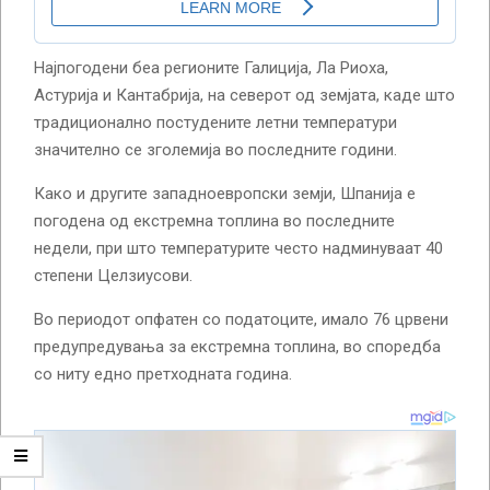
Најпогодени беа регионите Галиција, Ла Риоха,
Астурија и Кантабрија, на северот од земјата, каде што
традиционално постудените летни температури
значително се зголемија во последните години.
Како и другите западноевропски земји, Шпанија е
погодена од екстремна топлина во последните
недели, при што температурите често надминуваат 40
степени Целзиусови.
Во периодот опфатен со податоците, имало 76 црвени
предупредувања за екстремна топлина, во споредба
со ниту едно претходната година.