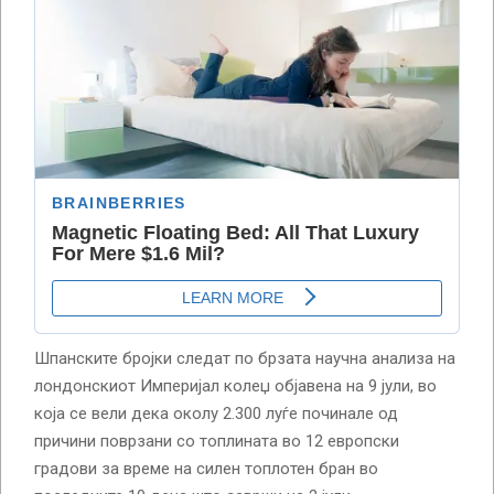
Шпанските бројки следат по брзата научна анализа на
лондонскиот Империјал колеџ објавена на 9 јули, во
која се вели дека околу 2.300 луѓе починале од
причини поврзани со топлината во 12 европски
градови за време на силен топлотен бран во