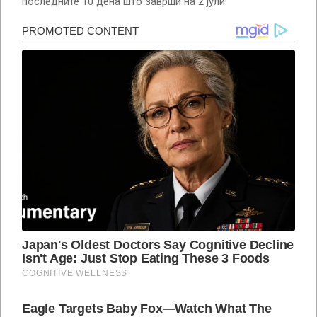
последните 10 дена што заврши на 2 јули.