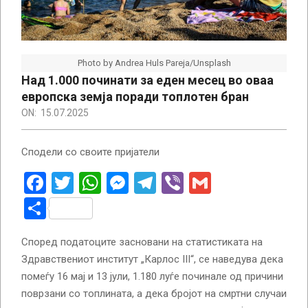
Photo by Andrea Huls Pareja/Unsplash
Над 1.000 починати за еден месец во оваа
европска земја поради топлотен бран
ON:
15.07.2025
Сподели со своите пријатели
Facebook
Twitter
WhatsApp
Messenger
Telegram
Viber
Gmail
Share
Според податоците засновани на статистиката на
Здравствениот институт „Карлос III“, се наведува дека
помеѓу 16 мај и 13 јули, 1.180 луѓе починале од причини
поврзани со топлината, а дека бројот на смртни случаи