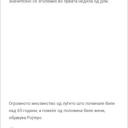
значително се зголемил во првата недела од јули.
Огромното мнозинство од луѓето што починале биле
над 65 години, а повеќе од половина биле жени,
објавува Ројтерс.