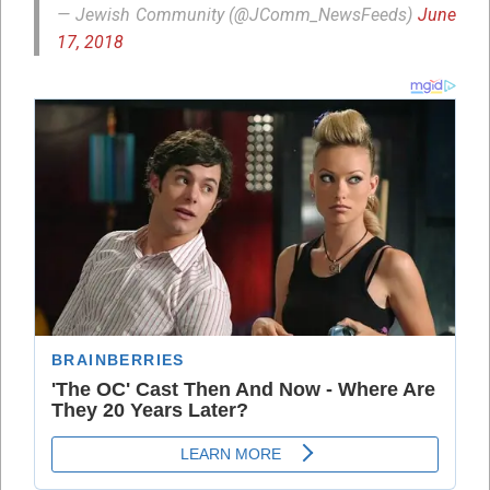
— Jewish Community (@JComm_NewsFeeds)
June
17, 2018