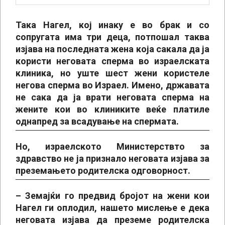
Така Нагел, кој инаку е во брак и со
сопругата има три деца, потпошал таква
изјава на последната жена која сакала да ја
користи неговата сперма во израелската
клиника, но уште шест жени користеле
негова сперма во Израел. Имено, државата
не сака да ја врати неговата сперма на
жените кои во клиниките веќе платиле
однапред за всадување на спермата.
Но, израелското Министерствто за
здравство не ја признало неговата изјава за
преземањето родителска одговорност.
– Земајќи го предвид бројот на жени кои
Нагел ги оплодил, нашето мислење е дека
неговата изјава да преземе родителска