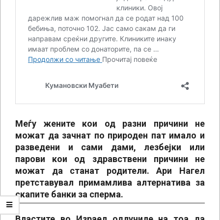
Меѓу жените кои од разни причини не
можат да зачнат по природен пат имало и
разведени и сами дами, лезбејки или
парови кои од здравствени причини не
можат да станат родители. Ари Нагел
претставувал примамлива алтернатива за
скапите банки за сперма.
Властите во Израел одлучиле на тоа да