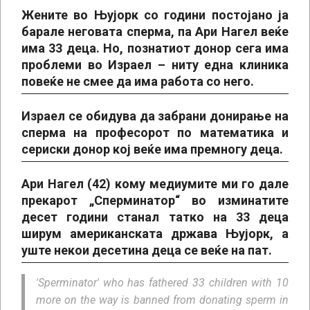
Жените во Њујорк со години постојано ја
барале неговата сперма, па Ари Нагел веќе
има 33 деца. Но, познатиот донор сега има
проблеми во Израел – ниту една клиника
повеќе не смее да има работа со него.
Израел се обидува да забрани донирање на
сперма на професорот по математика и
сериски донор кој веќе има премногу деца.
Ари Нагел (42) кому медиумите ми го дале
прекарот „Сперминатор“ во изминатите
десет години станал татко на 33 деца
ширум американската држава Њујорк, а
уште некои десетина деца се веќе на пат.
'Sperminator' who has fathered 33 children with 10
more on the way is banned from donating sperm in