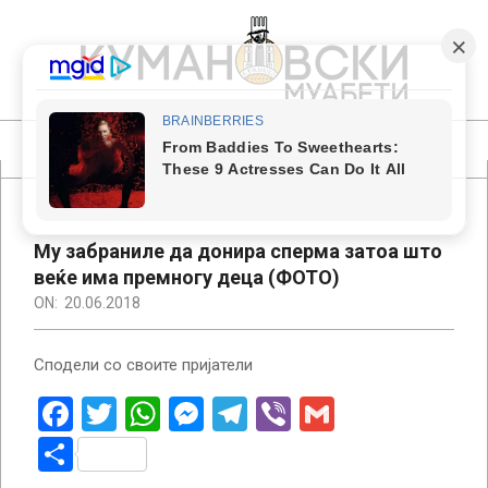
Skip
to
content
КУМАНОВСКИ
МУАБЕТИ
Primary
Navigation
Menu
Му забраниле да донира сперма затоа што
веќе има премногу деца (ФОТО)
ON:
20.06.2018
Сподели со своите пријатели
Facebook
Twitter
WhatsApp
Messenger
Telegram
Viber
Gmail
Share