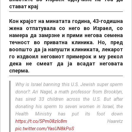
стават крај
Кон крајот на минатата година, 43-годишна
жена отпатувала со него во Израел, со
намера да замрзне и прими негова семена
течност во приватна клиника. Но, пред
воопшто да ја напушти клиниката, лекарот
го издвоил неговиот примерок и му рекол
дека не смеат да ја всадат неговата
сперма.
Why is Israel banning this U.S. Jewish super sperm
donor?: Ari Nagel, a math professor from Brooklyn,
has sired 33 children across the U.S. But after
donating his sperm to seven women in Israel, the
Health Ministry has put its foot down
https://t.co/SPm08zIc8m
Haaretz
pic.twitter.com/YasUN8kPoS