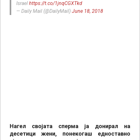
Israel
https://t.co/1jnqCGXTkd
— Daily Mail (@DailyMail)
June 18, 2018
Нагел својата сперма ја донирал на
десетици жени, понекогаш едноставно