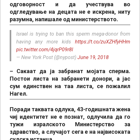
одговорност и да учествува во
одгледување на децата не е искрена, ниту
разумна, напишале од министерството.
Israel is trying to ban this sperm mega-donor from
having any more kids
https://t.co/zuXZHfyHHm
pic.twitter.com/4jqrP09r8l
— New York Post (@nypost)
June 19, 2018
– Сакаат да ја забранат мојата сперма.
Постои листа на забранети донори, а јас
сум единствен на таа листа, се пожалил
Нагел.
Поради таквата одлука, 43-годишната жена
чиј идентитет не е познат, одлучила да го
тужи изралското Министерство за
здравство, а случајот сега е на највисоката
судска истанца.