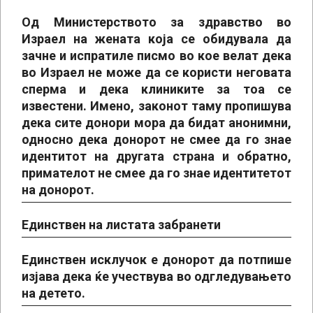
Од Министерството за здравство во
Израел на жената која се обидувала да
зачне и испратиле писмо во кое велат дека
во Израел не може да се користи неговата
сперма и дека клиниките за тоа се
известени. Имено, законот таму пропишува
дека сите донори мора да бидат анонимни,
односно дека донорот не смее да го знае
идентитот на другата страна и обратно,
примателот не смее да го знае идентитетот
на донорот.
Единствен на листата забранети
Единствен исклучок е донорот да потпише
изјава дека ќе учествува во одгледувањето
на детето.