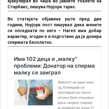
ејакулирал во чаша во јавните тоалети на
Старбакс, пишува Њујорк тајмс.
Во статијата објавена уште пред две
години, Њујорк пост пишувал дека жените
се опседнати по него – Нагел има добар
карактер, згоден е и подготвен да ја донира
спермата бесплатно.