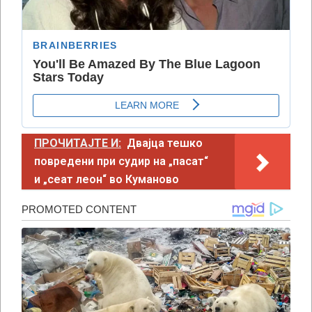
ПРОЧИТАЈТЕ И:
Двајца тешко
повредени при судир на „пасат“
и „сеат леон“ во Куманово