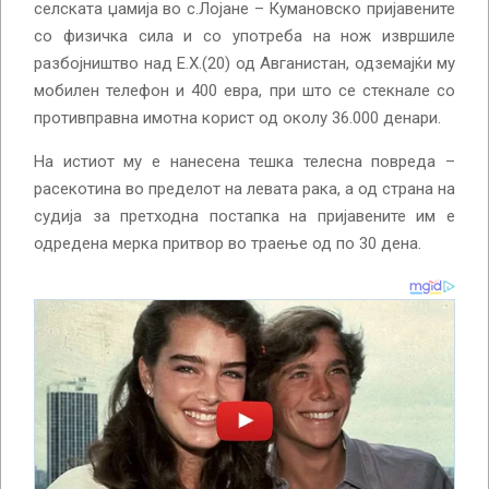
селската џамија во с.Лојане – Кумановско пријавените
со физичка сила и со употреба на нож извршиле
разбојништво над Е.Х.(20) од Авганистан, одземајќи му
мобилен телефон и 400 евра, при што се стекнале со
противправна имотна корист од околу 36.000 денари.
На истиот му е нанесена тешка телесна повреда –
расекотина во пределот на левата рака, а од страна на
судија за претходна постапка на пријавените им е
одредена мерка притвор во траење од по 30 дена.