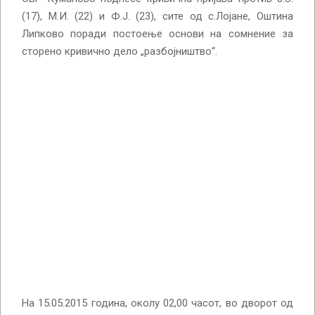
(17), М.И. (22) и Ф.Ј. (23), сите од с.Лојане, Оштина
Липково поради постоење основи на сомнение за
сторено кривично дело „разбојништво“.
На 15.05.2015 година, околу 02,00 часот, во дворот од