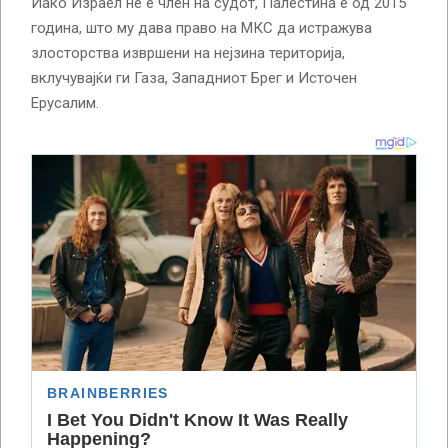
Иако Израел не е член на судот, Палестина е од 2015
година, што му дава право на МКС да истражува
злосторства извршени на нејзина територија,
вклучувајќи ги Газа, Западниот Брег и Источен
Ерусалим.