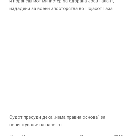
и поранешниот министер за одбрана Јоав Галант,
издадени за воени злосторства во Појасот Газа.
Судот пресуди дека „нема правна основа“ за
поништување на налогот.