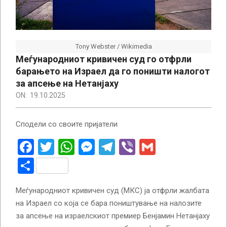
Tony Webster / Wikimedia
Меѓународниот кривичен суд го отфрли
барањето на Израел да го поништи налогот
за апсење на Нетанјаху
ON:
19.10.2025
Сподели со своите пријатели
Facebook
Twitter
WhatsApp
Messenger
Telegram
Viber
Gmail
Share
Меѓународниот кривичен суд (МКС) ја отфрли жалбата
на Израел со која се бара поништување на налозите
за апсење на израелскиот премиер Бенјамин Нетанјаху