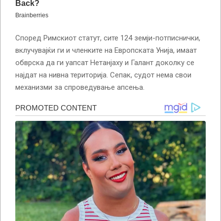
Според Римскиот статут, сите 124 земји-потписнички,
вклучувајќи ги и членките на Европската Унија, имаат
обврска да ги уапсат Нетанјаху и Галант доколку се
најдат на нивна територија. Сепак, судот нема свои
механизми за спроведување апсења.