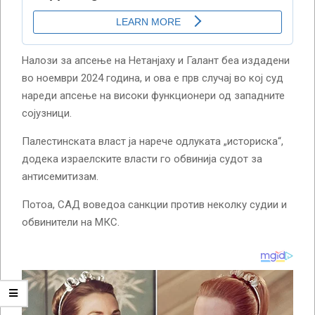
Налози за апсење на Нетанјаху и Галант беа издадени
во ноември 2024 година, и ова е прв случај во кој суд
нареди апсење на високи функционери од западните
сојузници.
Палестинската власт ја нарече одлуката „историска“,
додека израелските власти го обвинија судот за
антисемитизам.
Потоа, САД воведоа санкции против неколку судии и
обвинители на МКС.